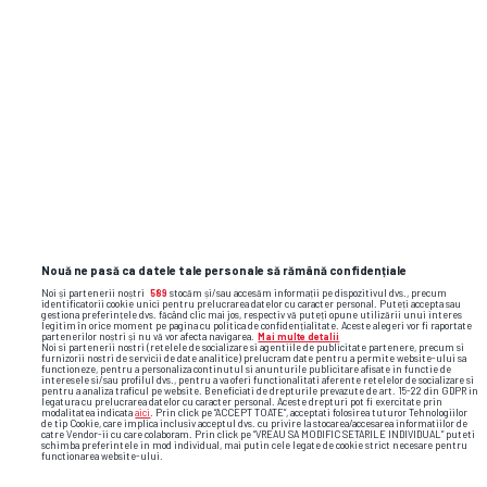
Nouă ne pasă ca datele tale personale să rămână confidențiale
Noi și partenerii noștri
589
stocăm și/sau accesăm informații pe dispozitivul dvs., precum
identificatorii cookie unici pentru prelucrarea datelor cu caracter personal. Puteți accepta sau
gestiona preferințele dvs. făcând clic mai jos, respectiv vă puteți opune utilizării unui interes
legitim în orice moment pe pagina cu politica de confidențialitate. Aceste alegeri vor fi raportate
partenerilor noștri și nu vă vor afecta navigarea.
Mai multe detalii
Noi si partenerii nostri (retelele de socializare si agentiile de publicitate partenere, precum si
furnizorii nostri de servicii de date analitice) prelucram date pentru a permite website-ului sa
functioneze, pentru a personaliza continutul si anunturile publicitare afisate in functie de
interesele si/sau profilul dvs., pentru a va oferi functionalitati aferente retelelor de socializare si
pentru a analiza traficul pe website. Beneficiati de drepturile prevazute de art. 15-22 din GDPR in
legatura cu prelucrarea datelor cu caracter personal. Aceste drepturi pot fi exercitate prin
modalitatea indicata
aici
. Prin click pe “ACCEPT TOATE”, acceptati folosirea tuturor Tehnologiilor
de tip Cookie, care implica inclusiv acceptul dvs. cu privire la stocarea/accesarea informatiilor de
catre Vendor-ii cu care colaboram. Prin click pe “VREAU SA MODIFIC SETARILE INDIVIDUAL” puteti
schimba preferintele in mod individual, mai putin cele legate de cookie strict necesare pentru
functionarea website-ului.