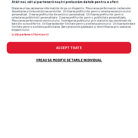
Atât noi, cât și partenerii noștri prelucrăm datele pentru a oferi:
Stocarea și/sau accesarea informațiilor de pe un dispozitiv. Măsurarea performanței reclamelor.
Dezvoltarea și îmbunătățirea serviciilor. Utilizarea profilurilor pentru selectarea conținutului
personalizat. Crearea profilurilor de conținut personalizat. Utilizarea profilurilor pentru
selectarea publicității personalizate. Crearea profilurilor pentru publicitate personalizată.
Măsurarea performanței conținutului. Înțelegerea publicului prin statistici sau combinații de
date din surse diferite. Utilizarea datelor limitate pentru a selecta conținutul. Utilizarea de date
limitate pentru a selecta publicitatea. Date precise de geolocație și identificarea prin scanarea
dispozitivului.
Listă parteneri (furnizori)
ACCEPT TOATE
VREAU SA MODIFIC SETARILE INDIVIDUAL