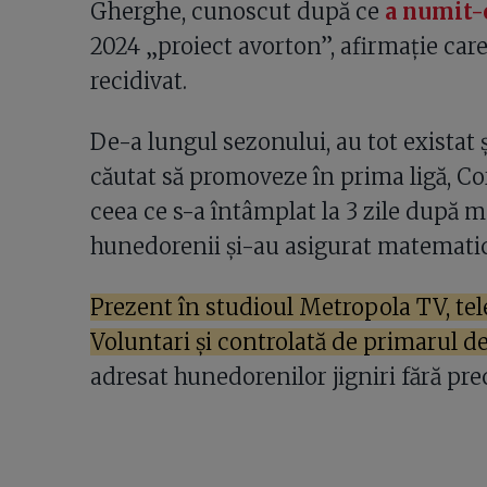
Gherghe, cunoscut după ce
a numit-
2024 „proiect avorton”, afirmație care
recidivat.
De-a lungul sezonului, au tot existat 
căutat să promoveze în prima ligă, Co
ceea ce s-a întâmplat la 3 zile după m
hunedorenii și-au asigurat matematic 
Prezent în studioul Metropola TV, tel
Voluntari și controlată de primarul d
adresat hunedorenilor jigniri fără pre