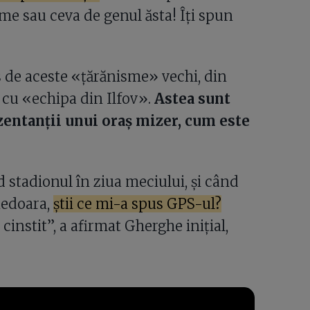
me sau ceva de genul ăsta! Îți spun
 de aceste «țărănisme» vechi, din
, cu «echipa din Ilfov».
Astea sunt
ezentanții unui oraș mizer, cum este
 stadionul în ziua meciului, și când
nedoara,
știi ce mi-a spus GPS-ul?
n cinstit”, a afirmat Gherghe inițial,