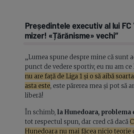
Președintele executiv al lui FC
mizer! «Țărănisme» vechi”
„Lumea spune despre mine că sunt ac
punct de vedere sportiv, eu nu am ce 
nu are față de Liga 1 și o să aibă soa
asta este
, este părerea mea și pot să a
liberă!
În schimb,
la Hunedoara, problema 
tot respectul spun, dar cred că dacă
C
Hunedoara nu mai făcea nicio teorie 