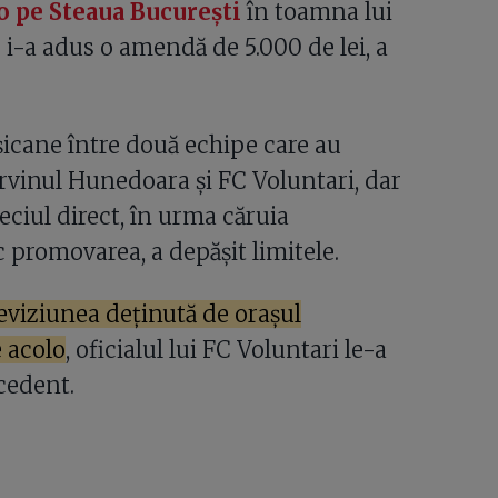
o pe Steaua București
în toamna lui
 i-a adus o amendă de 5.000 de lei, a
șicane între două echipe care au
rvinul Hunedoara și FC Voluntari, dar
eciul direct, în urma căruia
promovarea, a depășit limitele.
eviziunea deținută de orașul
e acolo
, oficialul lui FC Voluntari le-a
cedent.