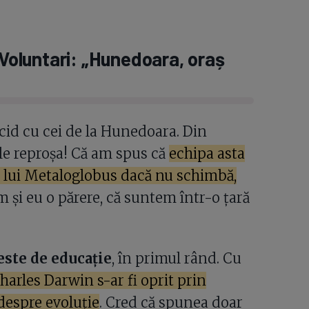
 Voluntari: „Hunedoara, oraș
id cu cei de la Hunedoara. Din
le reproșa! Că am spus că
echipa asta
rta lui Metaloglobus dacă nu schimbă,
m și eu o părere, că suntem într-o țară
este de educație
, în primul rând. Cu
harles Darwin s-ar fi oprit prin
despre evoluție
. Cred că spunea doar