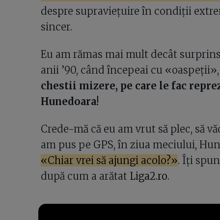
despre supraviețuire în condiții extre
sincer.
Eu am rămas mai mult decât surprins
anii ’90, când începeai cu «oaspeții»
chestii mizere, pe care le fac repr
Hunedoara!
Crede-mă că eu am vrut să plec, să văd
am pus pe GPS, în ziua meciului, Hu
«Chiar vrei să ajungi acolo?»
. Îți spu
după cum a arătat
Liga2.ro
.