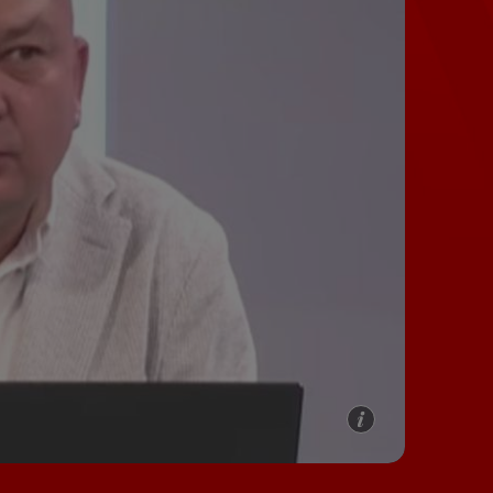
e A
Meciuri
Clasament