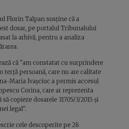
ul Florin Talpan susține că a
est dosar, pe portalul Tribunalului
sat la arhivă, pentru a analiza
ărarea.
atează că "am constatat cu surprindere
o terță persoană, care nu are calitate
Ana-Maria Ivașciuc a permis accesul
opescu Corina, care ar reprezenta
și să copieze dosarele 31705/3/2015 și
ei legal".
scrie cele descoperite pe 28