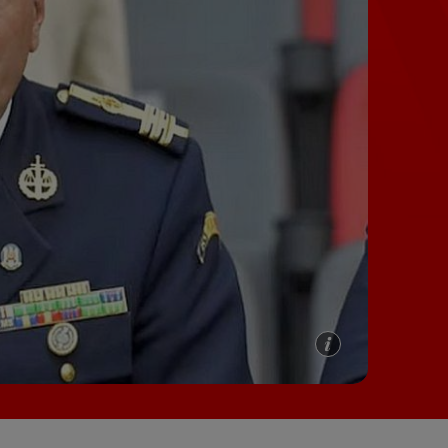
e A
Meciuri
Clasament