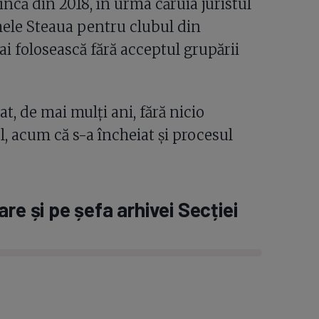
încă din 2018, în urma căruia juristul
mele Steaua pentru clubul din
i folosească fără acceptul grupării
, de mai mulți ani, fără nicio
, acum că s-a încheiat și procesul
re și pe șefa arhivei Secției