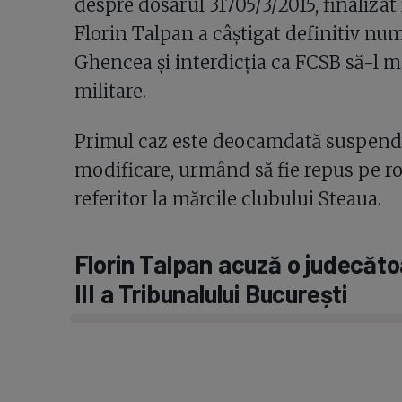
despre dosarul 31705/3/2015, finalizat 
Florin Talpan a câștigat definitiv nu
Ghencea și interdicția ca FCSB să-l ma
militare.
Primul caz este deocamdată suspendat
modificare, urmând să fie repus pe rol
referitor la mărcile clubului Steaua.
Florin Talpan acuză o judecătoa
III a Tribunalului București