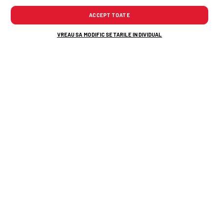
ACCEPT TOATE
VREAU SA MODIFIC SETARILE INDIVIDUAL
TOP ȘTIRI
ȘTIRI SPORT