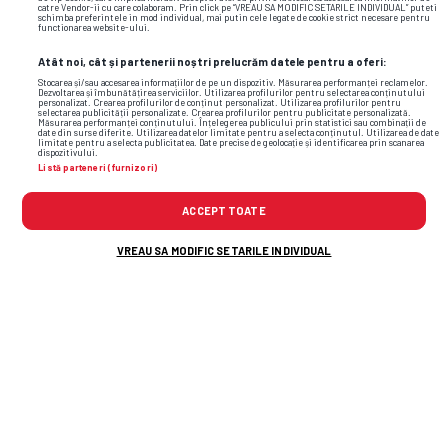
catre Vendor-ii cu care colaboram. Prin click pe “VREAU SA MODIFIC SETARILE INDIVIDUAL” puteti
schimba preferintele in mod individual, mai putin cele legate de cookie strict necesare pentru
functionarea website-ului.
Atât noi, cât și partenerii noștri prelucrăm datele pentru a oferi:
Stocarea și/sau accesarea informațiilor de pe un dispozitiv. Măsurarea performanței reclamelor.
Dezvoltarea și îmbunătățirea serviciilor. Utilizarea profilurilor pentru selectarea conținutului
personalizat. Crearea profilurilor de conținut personalizat. Utilizarea profilurilor pentru
selectarea publicității personalizate. Crearea profilurilor pentru publicitate personalizată.
Măsurarea performanței conținutului. Înțelegerea publicului prin statistici sau combinații de
date din surse diferite. Utilizarea datelor limitate pentru a selecta conținutul. Utilizarea de date
limitate pentru a selecta publicitatea. Date precise de geolocație și identificarea prin scanarea
dispozitivului.
Listă parteneri (furnizori)
ACCEPT TOATE
VREAU SA MODIFIC SETARILE INDIVIDUAL
TOP ȘTIRI
ȘTIRI SPORT