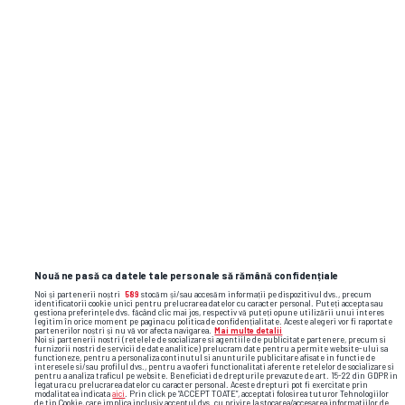
subiecte@gsp.ro
! Gazeta își protejează
întotdeauna sursele.
TAS, verdict crunt în cazul de dopaj al lui
Cosmin Matei: „Clubul Sepsi va respecta
decizia”
Raul Rusescu la GSP Live: „La CFR, au fost
lucruri inimaginabile” + Pronostic uimitor
la dubla Craiovei: „Crede-mă, acolo a fost
ca la bunică-mea, la Coșoveni”
Nouă ne pasă ca datele tale personale să rămână confidențiale
Noi și partenerii noștri
589
stocăm și/sau accesăm informații pe dispozitivul dvs., precum
identificatorii cookie unici pentru prelucrarea datelor cu caracter personal. Puteți accepta sau
gestiona preferințele dvs. făcând clic mai jos, respectiv vă puteți opune utilizării unui interes
legitim în orice moment pe pagina cu politica de confidențialitate. Aceste alegeri vor fi raportate
partenerilor noștri și nu vă vor afecta navigarea.
Mai multe detalii
Noi si partenerii nostri (retelele de socializare si agentiile de publicitate partenere, precum si
furnizorii nostri de servicii de date analitice) prelucram date pentru a permite website-ului sa
functioneze, pentru a personaliza continutul si anunturile publicitare afisate in functie de
interesele si/sau profilul dvs., pentru a va oferi functionalitati aferente retelelor de socializare si
aurelian chițu
hermannstadt
dennis politic
pentru a analiza traficul pe website. Beneficiati de drepturile prevazute de art. 15-22 din GDPR in
legatura cu prelucrarea datelor cu caracter personal. Aceste drepturi pot fi exercitate prin
modalitatea indicata
aici
. Prin click pe “ACCEPT TOATE”, acceptati folosirea tuturor Tehnologiilor
de tip Cookie, care implica inclusiv acceptul dvs. cu privire la stocarea/accesarea informatiilor de