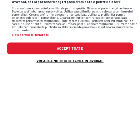
Atât noi, cât și partenerii noștri prelucrăm datele pentru a oferi:
Stocarea și/sau accesarea informațiilor de pe un dispozitiv. Măsurarea performanței reclamelor.
Dezvoltarea și îmbunătățirea serviciilor. Utilizarea profilurilor pentru selectarea conținutului
personalizat. Crearea profilurilor de conținut personalizat. Utilizarea profilurilor pentru
selectarea publicității personalizate. Crearea profilurilor pentru publicitate personalizată.
TOP ȘTIRI
ȘTIRI SPORT
Măsurarea performanței conținutului. Înțelegerea publicului prin statistici sau combinații de
date din surse diferite. Utilizarea datelor limitate pentru a selecta conținutul. Utilizarea de date
limitate pentru a selecta publicitatea. Date precise de geolocație și identificarea prin scanarea
dispozitivului.
Listă parteneri (furnizori)
ACCEPT TOATE
VREAU SA MODIFIC SETARILE INDIVIDUAL
A fost lovitură de pedeapsă pentru Rapid?
Daniel Pancu A LUAT FOC la conferința de