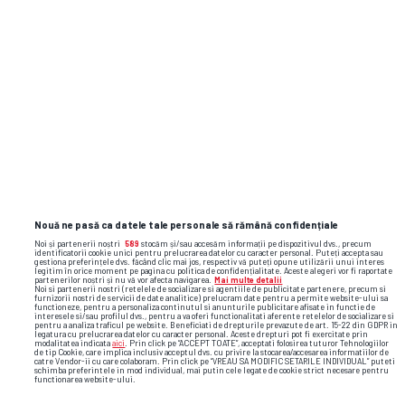
corvinul
liga 2
dan bobouțanu
Nouă ne pasă ca datele tale personale să rămână confidențiale
Noi și partenerii noștri
589
stocăm și/sau accesăm informații pe dispozitivul dvs., precum
identificatorii cookie unici pentru prelucrarea datelor cu caracter personal. Puteți accepta sau
gestiona preferințele dvs. făcând clic mai jos, respectiv vă puteți opune utilizării unui interes
legitim în orice moment pe pagina cu politica de confidențialitate. Aceste alegeri vor fi raportate
partenerilor noștri și nu vă vor afecta navigarea.
Mai multe detalii
Noi si partenerii nostri (retelele de socializare si agentiile de publicitate partenere, precum si
furnizorii nostri de servicii de date analitice) prelucram date pentru a permite website-ului sa
functioneze, pentru a personaliza continutul si anunturile publicitare afisate in functie de
interesele si/sau profilul dvs., pentru a va oferi functionalitati aferente retelelor de socializare si
pentru a analiza traficul pe website. Beneficiati de drepturile prevazute de art. 15-22 din GDPR in
legatura cu prelucrarea datelor cu caracter personal. Aceste drepturi pot fi exercitate prin
modalitatea indicata
aici
. Prin click pe “ACCEPT TOATE”, acceptati folosirea tuturor Tehnologiilor
de tip Cookie, care implica inclusiv acceptul dvs. cu privire la stocarea/accesarea informatiilor de
catre Vendor-ii cu care colaboram. Prin click pe “VREAU SA MODIFIC SETARILE INDIVIDUAL” puteti
schimba preferintele in mod individual, mai putin cele legate de cookie strict necesare pentru
functionarea website-ului.