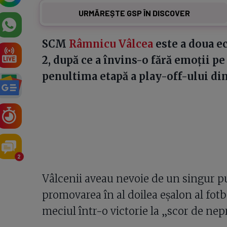
URMĂREȘTE GSP ÎN DISCOVER
SCM
Râmnicu Vâlcea
este a doua e
2, după ce a învins-o fără emoții pe
penultima etapă a play-off-ului din
2
Vâlcenii aveau nevoie de un singur pu
promovarea în al doilea eșalon al fot
meciul într-o victorie la „scor de nep