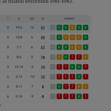
 la finalul sezonului 1981-1982.
e