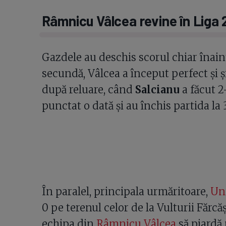
Râmnicu Vâlcea revine în Liga 
Gazdele au deschis scorul chiar înain
secundă, Vâlcea a început perfect și ș
după reluare, când
Salcianu
a făcut 2
punctat o dată și au închis partida la 
În paralel, principala urmăritoare,
Uni
0 pe terenul celor de la Vulturii Fărcă
echipa din
Râmnicu Vâlcea
să piardă