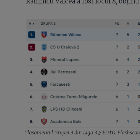
Râmnicu Vâlcea a fost locul 8, obținut
Clasamentul Grupei 3 din Liga 3 // FOTO: Flashscor