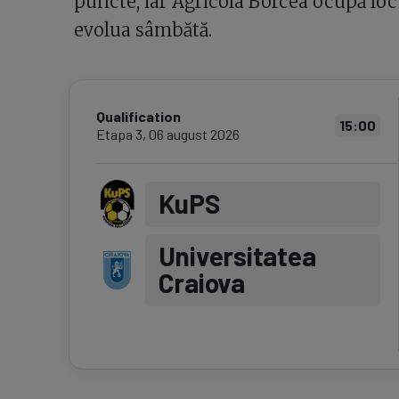
puncte, iar Agricola Borcea ocupă loc
evolua sâmbătă.
Qualification
15:00
Etapa
3
,
06 august 2026
KuPS
Universitatea
Craiova