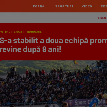
FOTBAL
SPORTURI
VIDEO
REZ
România
Interna
VIDEO
Superliga
Cham
FOTBAL
»
LIGA 2
»
PROMOVARE
Echipe
Meciuri
Clasament
Echipe
S-a stabilit a doua echipă prom
Liga 2
Euro
revine după 9 ani!
Echipe
Meciuri
Clasament
Echipe
Cupa României Betano
Con
Echipe
Meciuri
Echi
La L
TOATE ȘTIRILE
Echipe
Prem
Echipe
Bund
Echipe