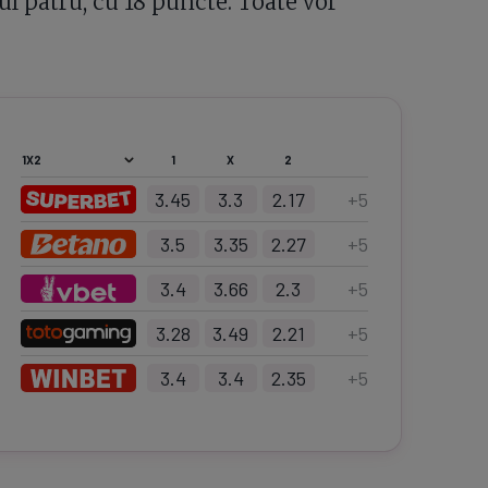
ul patru, cu 18 puncte. Toate vor
1
X
2
3.45
3.3
2.17
+
5
3.5
3.35
2.27
+
5
3.4
3.66
2.3
+
5
3.28
3.49
2.21
+
5
3.4
3.4
2.35
+
5