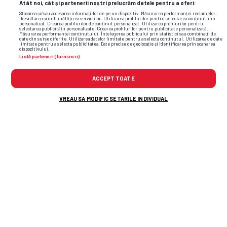
Atât noi, cât și partenerii noștri prelucrăm datele pentru a oferi:
Stocarea și/sau accesarea informațiilor de pe un dispozitiv. Măsurarea performanței reclamelor.
Dezvoltarea și îmbunătățirea serviciilor. Utilizarea profilurilor pentru selectarea conținutului
personalizat. Crearea profilurilor de conținut personalizat. Utilizarea profilurilor pentru
selectarea publicității personalizate. Crearea profilurilor pentru publicitate personalizată.
Măsurarea performanței conținutului. Înțelegerea publicului prin statistici sau combinații de
date din surse diferite. Utilizarea datelor limitate pentru a selecta conținutul. Utilizarea de date
limitate pentru a selecta publicitatea. Date precise de geolocație și identificarea prin scanarea
dispozitivului.
Listă parteneri (furnizori)
ACCEPT TOATE
VREAU SA MODIFIC SETARILE INDIVIDUAL