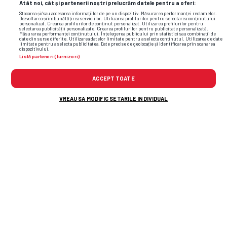
Atât noi, cât și partenerii noștri prelucrăm datele pentru a oferi:
din Scoția: „Începutul unui nou
Stocarea și/sau accesarea informațiilor de pe un dispozitiv. Măsurarea performanței reclamelor.
capitol!”
Dezvoltarea și îmbunătățirea serviciilor. Utilizarea profilurilor pentru selectarea conținutului
personalizat. Crearea profilurilor de conținut personalizat. Utilizarea profilurilor pentru
selectarea publicității personalizate. Crearea profilurilor pentru publicitate personalizată.
Măsurarea performanței conținutului. Înțelegerea publicului prin statistici sau combinații de
date din surse diferite. Utilizarea datelor limitate pentru a selecta conținutul. Utilizarea de date
limitate pentru a selecta publicitatea. Date precise de geolocație și identificarea prin scanarea
SUPERLIGA
dispozitivului.
Trei titulari, la un pas să plece de la
Listă parteneri (furnizori)
CFR Cluj » Ardelenii sunt forțați să-
ACCEPT TOATE
i vândă
VREAU SA MODIFIC SETARILE INDIVIDUAL
CAMPIONATE
Cristiano Ronaldo și Georgina se
căsătoresc astăzi: locație de lux,
cu 6 piscine » Prețul unei nopți
STIRI EXTRASPORT
Fiica fostului mare internațional
român, apariție incendiară în
vacanță: „Ibiza și magia ei”