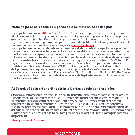
Nouă ne pasă ca datele tale personale să rămână confidențiale
romania
ţara galilor
gheorghe hagi
gică hagi
Noi și partenerii noștri
589
stocăm și/sau accesăm informații pe dispozitivul dvs., precum
nationala feminina de volei a romaniei
lisav naif eissat
identificatorii cookie unici pentru prelucrarea datelor cu caracter personal. Puteți accepta sau
gestiona preferințele dvs. făcând clic mai jos, respectiv vă puteți opune utilizării unui interes
legitim în orice moment pe pagina cu politica de confidențialitate. Aceste alegeri vor fi raportate
partenerilor noștri și nu vă vor afecta navigarea.
Mai multe detalii
Noi si partenerii nostri (retelele de socializare si agentiile de publicitate partenere, precum si
furnizorii nostri de servicii de date analitice) prelucram date pentru a permite website-ului sa
functioneze, pentru a personaliza continutul si anunturile publicitare afisate in functie de
interesele si/sau profilul dvs., pentru a va oferi functionalitati aferente retelelor de socializare si
pentru a analiza traficul pe website. Beneficiati de drepturile prevazute de art. 15-22 din GDPR in
legatura cu prelucrarea datelor cu caracter personal. Aceste drepturi pot fi exercitate prin
modalitatea indicata
aici
. Prin click pe “ACCEPT TOATE”, acceptati folosirea tuturor Tehnologiilor
de tip Cookie, care implica inclusiv acceptul dvs. cu privire la stocarea/accesarea informatiilor de
catre Vendor-ii cu care colaboram. Prin click pe “VREAU SA MODIFIC SETARILE INDIVIDUAL” puteti
schimba preferintele in mod individual, mai putin cele legate de cookie strict necesare pentru
functionarea website-ului.
Atât noi, cât și partenerii noștri prelucrăm datele pentru a oferi:
Stocarea și/sau accesarea informațiilor de pe un dispozitiv. Măsurarea performanței reclamelor.
Dezvoltarea și îmbunătățirea serviciilor. Utilizarea profilurilor pentru selectarea conținutului
personalizat. Crearea profilurilor de conținut personalizat. Utilizarea profilurilor pentru
selectarea publicității personalizate. Crearea profilurilor pentru publicitate personalizată.
Măsurarea performanței conținutului. Înțelegerea publicului prin statistici sau combinații de
date din surse diferite. Utilizarea datelor limitate pentru a selecta conținutul. Utilizarea de date
limitate pentru a selecta publicitatea. Date precise de geolocație și identificarea prin scanarea
dispozitivului.
Listă parteneri (furnizori)
ACCEPT TOATE