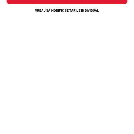
VREAU SA MODIFIC SETARILE INDIVIDUAL
TOP ȘTIRI
ȘTIRI SPORT