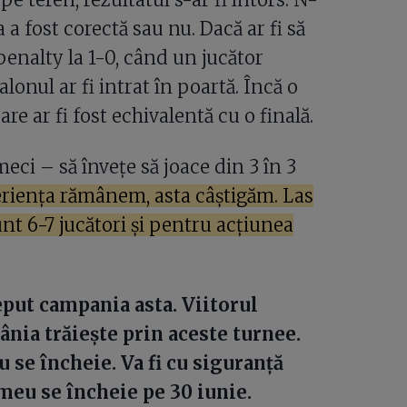
a fost corectă sau nu. Dacă ar fi să
penalty la 1-0, când un jucător
onul ar fi intrat în poartă. Încă o
re ar fi fost echivalentă cu o finală.
i – să învețe să joace din 3 în 3
riența rămânem, asta câștigăm. Las
unt 6-7 jucători și pentru acțiunea
put campania asta. Viitorul
nia trăiește prin aceste turnee.
 se încheie. Va fi cu siguranță
meu se încheie pe 30 iunie.