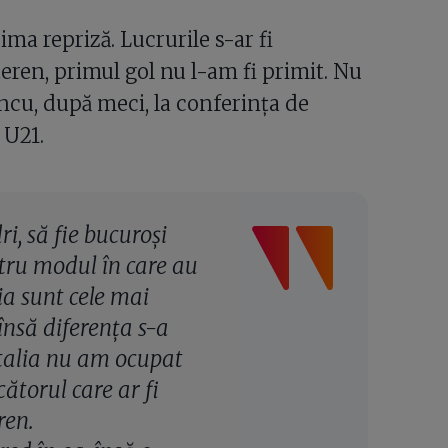
ima repriză. Lucrurile s-ar fi
teren, primul gol nu l-am fi primit. Nu
ancu, după meci, la conferința de
 U21.
i, să fie bucuroși
ntru modul în care au
lia sunt cele mai
 însă diferența s-a
 Italia nu am ocupat
cătorul care ar fi
ren.