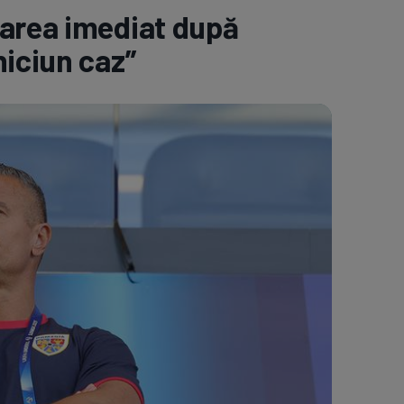
carea imediat după
e A
Meciuri
Clasament
niciun caz”