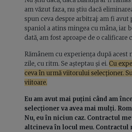
am văzut faza, nu știu dacă eliminarea 
spun ceva despre arbitraj: am fi avut 
spaniol a atins mingea cu mâna, iar bal
dată, am fost aproape de o calificare ca
Rămânem cu experiența după acest mec
zile, cu ritm. Se așteptau și ei.
Cu expe
ceva în urmă viitorului selecționer. S
viitoare.
Eu am avut mai puțini când am înce
selecționer va avea mai mulți. Româ
Nu, eu în niciun caz. Contractul meu
altcineva în locul meu. Contractul 