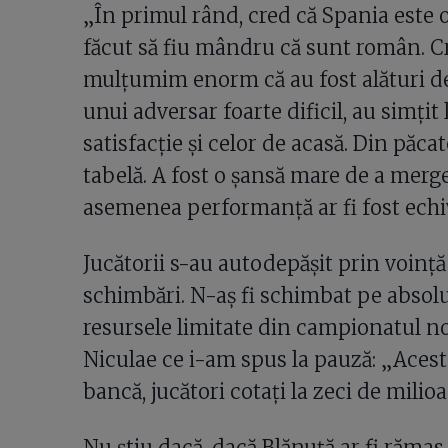
„În primul rând, cred că Spania este 
făcut să fiu mândru că sunt român. Cre
mulțumim enorm că au fost alături d
unui adversar foarte dificil, au simțit
satisfacție și celor de acasă. Din păcat
tabelă. A fost o șansă mare de a merge
asemenea performanță ar fi fost echiv
Jucătorii s-au autodepășit prin voință 
schimbări. N-aș fi schimbat pe absolu
resursele limitate din campionatul no
Niculae ce i-am spus la pauză: „Acest j
bancă, jucători cotați la zeci de milio
Nu știu dacă, dacă Blănuță ar fi rămas 