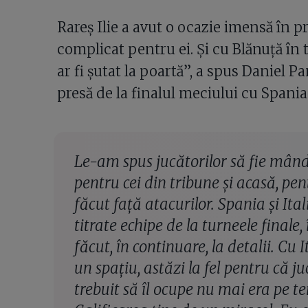
Rareș Ilie a avut o ocazie imensă în pr
complicat pentru ei. Și cu Blănuță în 
ar fi șutat la poartă”, a spus Daniel P
presă de la finalul meciului cu Spania
Le-am spus jucătorilor să fie mândr
pentru cei din tribune și acasă, pe
făcut față atacurilor. Spania și Ita
titrate echipe de la turneele finale,
făcut, în continuare, la detalii. Cu
un spațiu, astăzi la fel pentru că ju
trebuit să îl ocupe nu mai era pe te