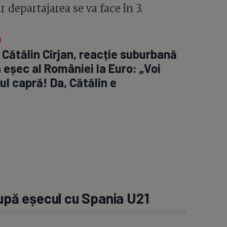
r departajarea se va face în 3.
1
 Cătălin Cîrjan, reacție suburbană
 eșec al României la Euro: „Voi
ul capră! Da, Cătălin e
după eșecul cu Spania U21