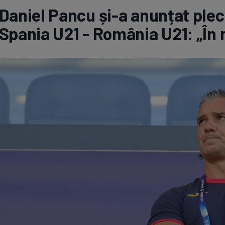
Daniel Pancu și-a anunțat ple
Seri
Echipe
Spania U21 - România U21: „În 
Program TV