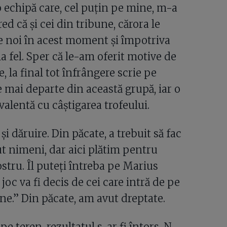
o echipă care, cel puțin pe mine, m-a
d că și cei din tribune, cărora le
e noi în acest moment și împotriva
 la fel. Sper că le-am oferit motive de
e, la final tot înfrângere scrie pe
 mai departe din această grupă, iar o
alentă cu câștigarea trofeului.
și dăruire. Din păcate, a trebuit să fac
t nimeni, dar aici plătim pentru
stru. Îl puteți întreba pe Marius
oc va fi decis de cei care intră de pe
ane.” Din păcate, am avut dreptate.
pe teren, rezultatul s-ar fi întors. N-