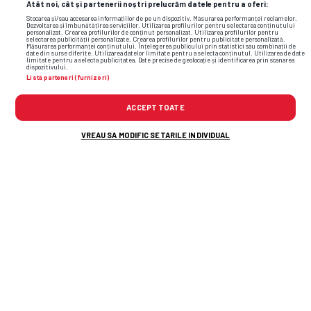
Atât noi, cât și partenerii noștri prelucrăm datele pentru a oferi:
Stocarea și/sau accesarea informațiilor de pe un dispozitiv. Măsurarea performanței reclamelor.
Dezvoltarea și îmbunătățirea serviciilor. Utilizarea profilurilor pentru selectarea conținutului
personalizat. Crearea profilurilor de conținut personalizat. Utilizarea profilurilor pentru
selectarea publicității personalizate. Crearea profilurilor pentru publicitate personalizată.
Măsurarea performanței conținutului. Înțelegerea publicului prin statistici sau combinații de
date din surse diferite. Utilizarea datelor limitate pentru a selecta conținutul. Utilizarea de date
limitate pentru a selecta publicitatea. Date precise de geolocație și identificarea prin scanarea
dispozitivului.
Listă parteneri (furnizori)
ACCEPT TOATE
VREAU SA MODIFIC SETARILE INDIVIDUAL
În timpul umilinței cu Tromso, Nelu Varga a
decis să îl demită pe Folha și a sunat
antrenorul dorit! Răspunsul a venit pe loc