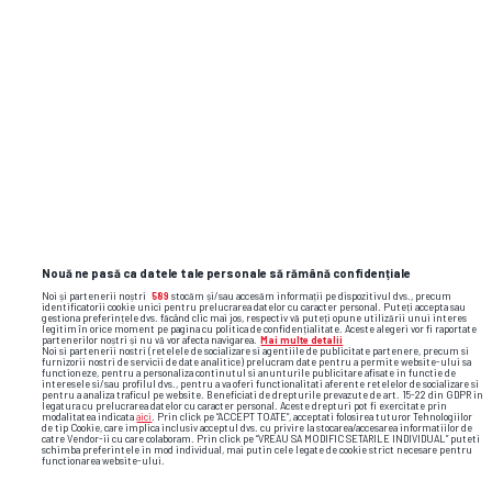
alexandra ionela
Nouă ne pasă ca datele tale personale să rămână confidențiale
Noi și partenerii noștri
589
stocăm și/sau accesăm informații pe dispozitivul dvs., precum
identificatorii cookie unici pentru prelucrarea datelor cu caracter personal. Puteți accepta sau
gestiona preferințele dvs. făcând clic mai jos, respectiv vă puteți opune utilizării unui interes
legitim în orice moment pe pagina cu politica de confidențialitate. Aceste alegeri vor fi raportate
partenerilor noștri și nu vă vor afecta navigarea.
Mai multe detalii
Noi si partenerii nostri (retelele de socializare si agentiile de publicitate partenere, precum si
furnizorii nostri de servicii de date analitice) prelucram date pentru a permite website-ului sa
functioneze, pentru a personaliza continutul si anunturile publicitare afisate in functie de
interesele si/sau profilul dvs., pentru a va oferi functionalitati aferente retelelor de socializare si
pentru a analiza traficul pe website. Beneficiati de drepturile prevazute de art. 15-22 din GDPR in
legatura cu prelucrarea datelor cu caracter personal. Aceste drepturi pot fi exercitate prin
modalitatea indicata
aici
. Prin click pe “ACCEPT TOATE”, acceptati folosirea tuturor Tehnologiilor
de tip Cookie, care implica inclusiv acceptul dvs. cu privire la stocarea/accesarea informatiilor de
catre Vendor-ii cu care colaboram. Prin click pe “VREAU SA MODIFIC SETARILE INDIVIDUAL” puteti
schimba preferintele in mod individual, mai putin cele legate de cookie strict necesare pentru
functionarea website-ului.
TOP ȘTIRI
ȘTIRI SPORT