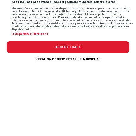
Atât noi, cât și partenerii noștri prelucrăm datele pentru a oferi:
Stocarea și/sau accesarea informațiilor de pe un dispozitiv. Măsurarea performanței reclamelor.
Dezvoltarea și îmbunătățirea serviciilor. Utilizarea profilurilor pentru selectarea conținutului
personalizat. Crearea profilurilor de conținut personalizat. Utilizarea profilurilor pentru
selectarea publicității personalizate. Crearea profilurilor pentru publicitate personalizată.
Măsurarea performanței conținutului. Înțelegerea publicului prin statistici sau combinații de
date din surse diferite. Utilizarea datelor limitate pentru a selecta conținutul. Utilizarea de date
limitate pentru a selecta publicitatea. Date precise de geolocație și identificarea prin scanarea
Varga, împins să facă pasul pe care
l-a
dispozitivului.
tot refuzat: „Dacă nu vin curând banii
Listă parteneri (furnizori)
necesari, CFR Cluj nu va mai exista!”
ACCEPT TOATE
VREAU SA MODIFIC SETARILE INDIVIDUAL
Alte știri din fotbal