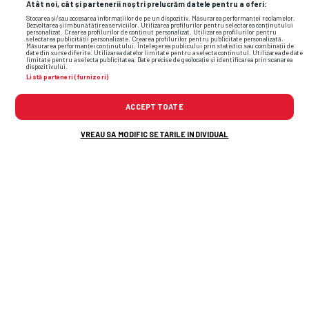
Atât noi, cât și partenerii noștri prelucrăm datele pentru a oferi:
Stocarea și/sau accesarea informațiilor de pe un dispozitiv. Măsurarea performanței reclamelor.
Dezvoltarea și îmbunătățirea serviciilor. Utilizarea profilurilor pentru selectarea conținutului
personalizat. Crearea profilurilor de conținut personalizat. Utilizarea profilurilor pentru
selectarea publicității personalizate. Crearea profilurilor pentru publicitate personalizată.
Măsurarea performanței conținutului. Înțelegerea publicului prin statistici sau combinații de
date din surse diferite. Utilizarea datelor limitate pentru a selecta conținutul. Utilizarea de date
limitate pentru a selecta publicitatea. Date precise de geolocație și identificarea prin scanarea
dispozitivului.
Listă parteneri (furnizori)
romania
universitatea craiova
naţionala româniei
gică
ACCEPT TOATE
hagi
stiri csu craiova fotbal
VREAU SA MODIFIC SETARILE INDIVIDUAL