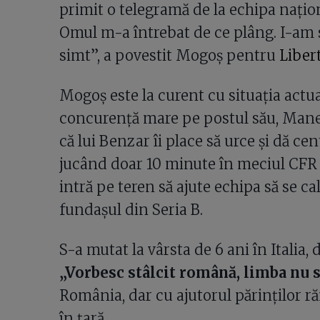
primit o telegramă de la echipa nați
Omul m-a întrebat de ce plâng. I-am 
simt”, a povestit Mogoș pentru
Libert
Mogoș este la curent cu situația actual
concurență mare pe postul său, Mane
că lui Benzar îi place să urce și dă c
jucând doar 10 minute în meciul CFR 
intră pe teren să ajute echipa să se cal
fundașul din Seria B.
S-a mutat la vârsta de 6 ani în Italia, 
„Vorbesc stâlcit română, limba nu s
România, dar cu ajutorul părinţilor r
în țară.