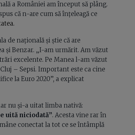
onală a României am început să plâng.
spus că n-are cum să înțeleagă ce
atea.
a de națională și știe că are
a și Benzar. „I-am urmărit. Am văzut
entrări excelente. Pe Manea l-am văzut
Cluj – Sepsi. Important este ca cine
ifice la Euro 2020”, a explicat
dar nu și-a uitat limba nativă:
e uită niciodată”
. Acesta vine rar în
ămâne conectat la tot ce se întâmplă