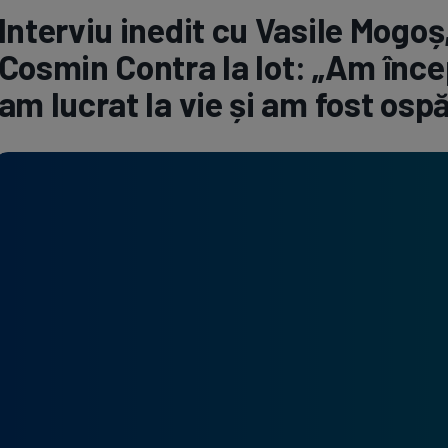
Interviu inedit cu Vasile Mogoș,
Seri
Echipe
Cosmin Contra la lot: „Am înce
am lucrat la vie și am fost ospă
Program TV