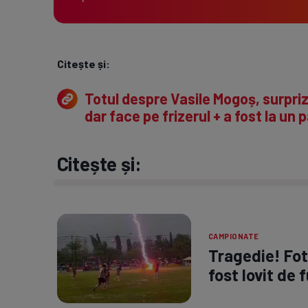
Citește și:
Totul despre Vasile Mogoș, surpriz
dar face pe frizerul + a fost la un p
Citește și:
CAMPIONATE
Tragedie! Fotb
fost lovit de 