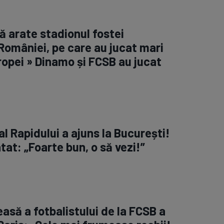
ă arate stadionul fostei
omâniei, pe care au jucat mari
ropei » Dinamo și FCSB au jucat
l Rapidului a ajuns la București!
at: „Foarte bun, o să vezi!”
asă a fotbalistului de la FCSB a