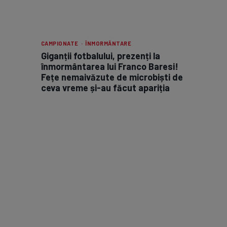
CAMPIONATE · ÎNMORMÂNTARE
Giganții fotbalului, prezenți la
înmormântarea lui Franco Baresi!
Fețe nemaivăzute de microbiști de
ceva vreme și-au făcut apariția