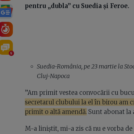
pentru „dubla” cu Suedia și Feroe.
5
Suedia-România, pe 23 martie la Sto
Cluj-Napoca
”Am primit vestea convocării cu bucu
secretarul clubului la el în birou am 
primit o altă amendă.
Sunt abonat la 
M-a liniștit, mi-a zis că nu e vorba d