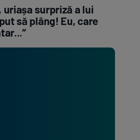
 uriașa surpriză a lui
e A
Meciuri
Clasament
put să plâng! Eu, care
tar...”