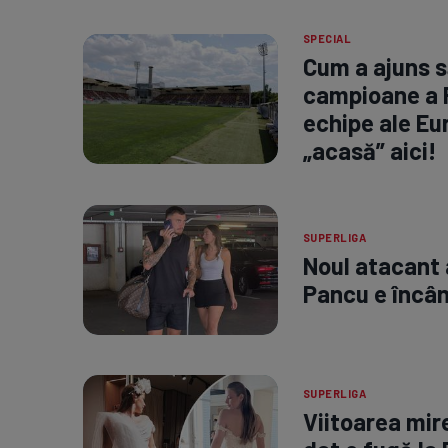
SPECIAL
Cum a ajuns s
campioane a R
echipe ale Eu
„acasă” aici!
SUPERLIGA
Noul atacant a
Pancu e încânt
SUPERLIGA
Viitoarea mire