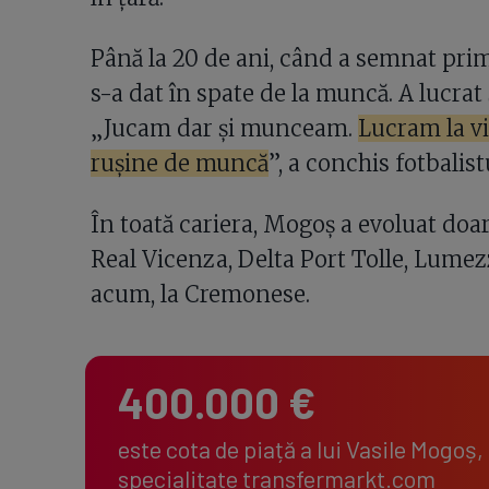
Până la 20 de ani, când a semnat pri
s-a dat în spate de la muncă. A lucrat ș
„Jucam dar și munceam.
Lucram la vi
rușine de muncă
”, a conchis fotbalist
În toată cariera, Mogoș a evoluat doar în
Real Vicenza, Delta Port Tolle, Lumez
acum, la Cremonese.
400.000 €
este cota de piață a lui Vasile Mogoș,
specialitate transfermarkt.com