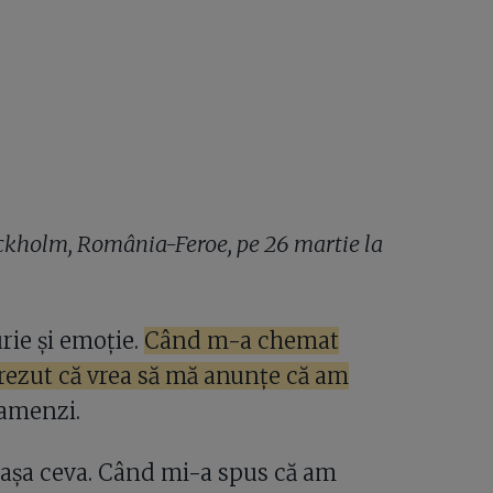
ckholm, România-Feroe, pe 26 martie la
rie și emoție.
Când m-a chemat
crezut că vrea să mă anunțe că am
amenzi.
e așa ceva. Când mi-a spus că am