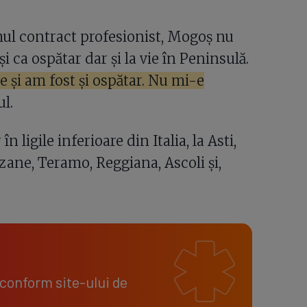
mul contract profesionist, Mogoș nu
i ca ospătar dar și la vie în Peninsulă.
e și am fost și ospătar. Nu mi-e
ul.
 ligile inferioare din Italia, la Asti,
zane, Teramo, Reggiana, Ascoli şi,
 conform site-ului de