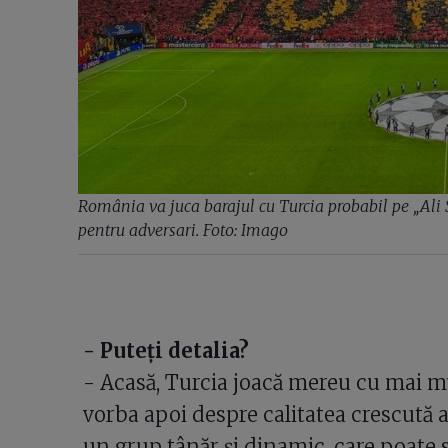
România va juca barajul cu Turcia probabil pe „Ali 
pentru adversari. Foto: Imago
- Puteți detalia?
- Acasă, Turcia joacă mereu cu mai mul
vorba apoi despre calitatea crescută 
un grup tânăr și dinamic, care poate