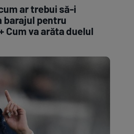
um ar trebui să-i
e A
Meciuri
Clasament
n barajul pentru
 + Cum va arăta duelul