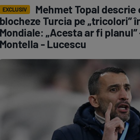
Mehmet Topal descrie c
EXCLUSIV
Seri
Echipe
blocheze Turcia pe „tricolori” î
Mondiale: „Acesta ar fi planul”
Montella - Lucescu
Program TV