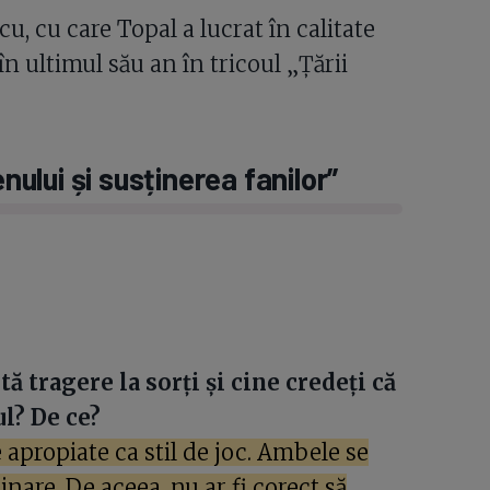
, cu care Topal a lucrat în calitate
n ultimul său an în tricoul „Țării
nului și susținerea fanilor”
ă tragere la sorți și cine credeți că
ul? De ce?
apropiate ca stil de joc. Ambele se
inare. De aceea, nu ar fi corect să