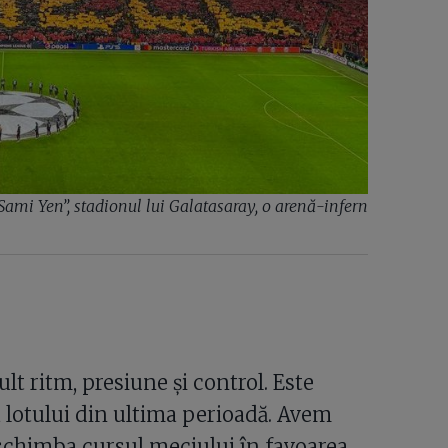
Sami Yen”, stadionul lui Galatasaray, o arenă-infern
t ritm, presiune și control. Este
a lotului din ultima perioadă. Avem
 schimba cursul meciului în favoarea