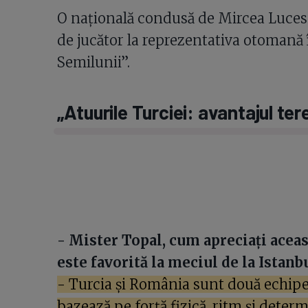
O națională condusă de Mircea Lucescu
de jucător la reprezentativa otomană î
Semilunii”.
„Atuurile Turciei: avantajul tere
- Mister Topal, cum apreciați aceast
este favorită la meciul de la Istanb
- Turcia și România sunt două echipe 
bazează pe forță fizică, ritm și determ