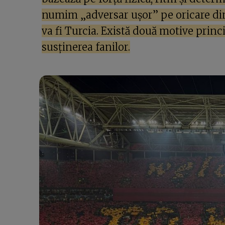
numim „adversar ușor” pe oricare dint
va fi Turcia. Există două motive princi
susținerea fanilor.