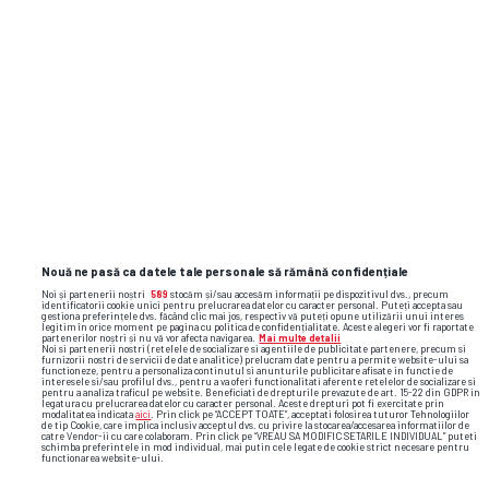
romania
lituania
mircea lucescu
liga natiunilor
Nouă ne pasă ca datele tale personale să rămână confidențiale
Noi și partenerii noștri
589
stocăm și/sau accesăm informații pe dispozitivul dvs., precum
identificatorii cookie unici pentru prelucrarea datelor cu caracter personal. Puteți accepta sau
gestiona preferințele dvs. făcând clic mai jos, respectiv vă puteți opune utilizării unui interes
legitim în orice moment pe pagina cu politica de confidențialitate. Aceste alegeri vor fi raportate
partenerilor noștri și nu vă vor afecta navigarea.
Mai multe detalii
Noi si partenerii nostri (retelele de socializare si agentiile de publicitate partenere, precum si
furnizorii nostri de servicii de date analitice) prelucram date pentru a permite website-ului sa
functioneze, pentru a personaliza continutul si anunturile publicitare afisate in functie de
interesele si/sau profilul dvs., pentru a va oferi functionalitati aferente retelelor de socializare si
pentru a analiza traficul pe website. Beneficiati de drepturile prevazute de art. 15-22 din GDPR in
legatura cu prelucrarea datelor cu caracter personal. Aceste drepturi pot fi exercitate prin
modalitatea indicata
aici
. Prin click pe “ACCEPT TOATE”, acceptati folosirea tuturor Tehnologiilor
de tip Cookie, care implica inclusiv acceptul dvs. cu privire la stocarea/accesarea informatiilor de
catre Vendor-ii cu care colaboram. Prin click pe “VREAU SA MODIFIC SETARILE INDIVIDUAL” puteti
schimba preferintele in mod individual, mai putin cele legate de cookie strict necesare pentru
functionarea website-ului.