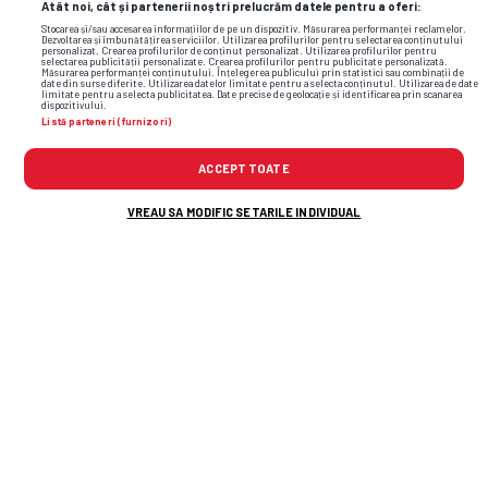
Atât noi, cât și partenerii noștri prelucrăm datele pentru a oferi:
Stocarea și/sau accesarea informațiilor de pe un dispozitiv. Măsurarea performanței reclamelor.
Dezvoltarea și îmbunătățirea serviciilor. Utilizarea profilurilor pentru selectarea conținutului
personalizat. Crearea profilurilor de conținut personalizat. Utilizarea profilurilor pentru
selectarea publicității personalizate. Crearea profilurilor pentru publicitate personalizată.
Măsurarea performanței conținutului. Înțelegerea publicului prin statistici sau combinații de
date din surse diferite. Utilizarea datelor limitate pentru a selecta conținutul. Utilizarea de date
TOP ȘTIRI
ȘTIRI SPORT
limitate pentru a selecta publicitatea. Date precise de geolocație și identificarea prin scanarea
dispozitivului.
Listă parteneri (furnizori)
ACCEPT TOATE
VREAU SA MODIFIC SETARILE INDIVIDUAL
Echipe de start la Dinamo - FC Voluntari,