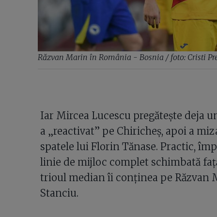
Răzvan Marin în România - Bosnia / foto: Cristi Pr
Iar Mircea Lucescu pregătește deja un
a „reactivat” pe Chiricheș, apoi a miz
spatele lui Florin Tănase. Practic, îm
linie de mijloc complet schimbată față
trioul median îi conținea pe Răzvan 
Stanciu.