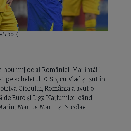
eda (GSP)
 nou mijloc al României. Mai întâi l-
at pe scheletul FCSB, cu Vlad și Șut în
potriva Ciprului, România a avut o
 de Euro și Liga Națiunilor, când
Marin, Marius Marin și Nicolae