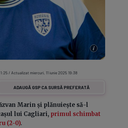
11:25 / Actualizat miercuri, 11 iunie 2025 19:38
ADAUGĂ GSP CA SURSĂ PREFERATĂ
zvan Marin și plănuiește să-l
așul lui Cagliari,
primul schimbat
ru (2-0)
.