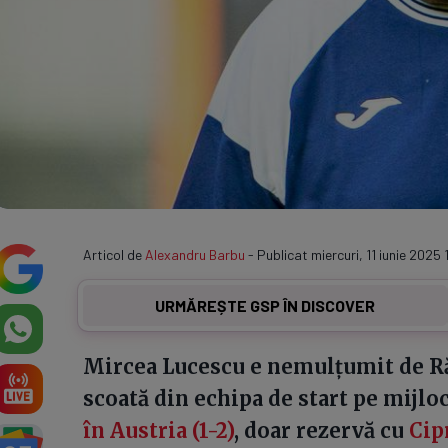
Articol de
Alexandru Barbu
- Publicat miercuri, 11 iunie 2025 
URMĂREȘTE GSP ÎN DISCOVER
Mircea Lucescu e nemulțumit de Ră
scoată din echipa de start pe mijloc
în Austria (1-2)
, doar rezervă cu
Cip