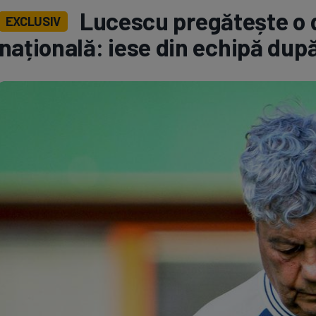
Lucescu pregătește o d
EXCLUSIV
Seri
Echipe
națională: iese din echipă după
Program TV