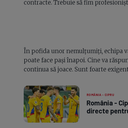
contracte. Trebuie să fim profesioniș
În pofida unor nemulțumiți, echipa v
poate face pași înapoi. Cine va răspun
continua să joace. Sunt foarte exigent
ROMÂNIA - CIPRU
România - Cip
directe pentru