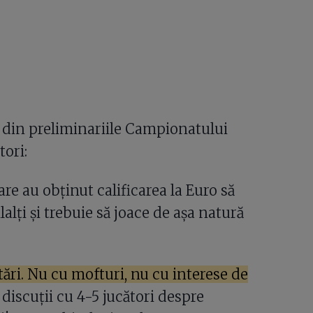
u din preliminariile Campionatului
tori:
re au obținut calificarea la Euro să
lalți și trebuie să joace de așa natură
ări. Nu cu mofturi, nu cu interese de
iscuții cu 4-5 jucători despre