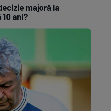
ecizie majoră la
e A
Meciuri
Clasament
 10 ani?