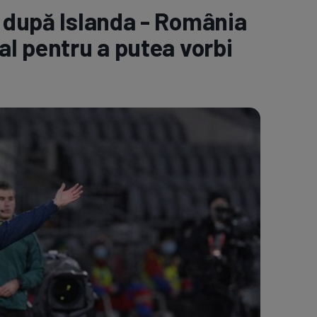
ă după Islanda - România
e A
Meciuri
Clasament
al pentru a putea vorbi