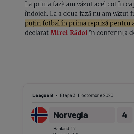
La prima fază am văzut acel cot în ca
îndoieli. La a doua fază nu am văzut f
puțin fotbal în prima repriză pentru a
declarat
Mirel Rădoi
în conferința de
League B
Etapa
3
,
11 octombrie 2020
Norvegia
4
Haaland
13
'