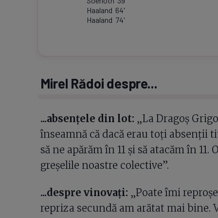
Soerloth
39
'
Haaland
64
'
Haaland
74
'
Mirel Rădoi despre...
...absențele din lot:
„La Dragoș Grigo
înseamnă că dacă erau toți absenții tit
să ne apărăm în 11 și să atacăm în 11. 
greșelile noastre colective”.
...despre vinovați:
„Poate îmi reproșe
repriza secundă am arătat mai bine. V