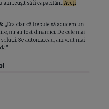
u am reușit să îi capacităm.
Aveți
: „
Era clar că trebuie să aducem un
mire, nu au fost dinamici. De cele mai
u soluții. Se automarcau, am vrut mai
ndă”
oi