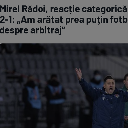
Mirel Rădoi, reacție categoric
Seri
Echipe
2-1: „Am arătat prea puțin fotb
despre arbitraj”
Program TV