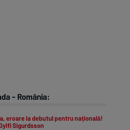
landa - România:
 eroare la debutul pentru națională!
 Gylfi Sigurdsson