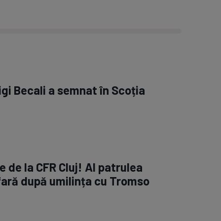
igi Becali a semnat în Scoția
 de la CFR Cluj! Al patrulea
fară după umilința cu Tromso