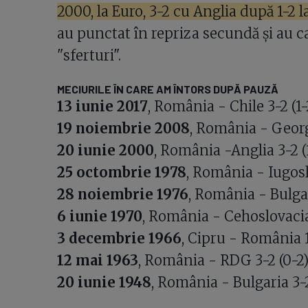
2000, la Euro, 3-2 cu Anglia după 1-2 l
au punctat în repriza secundă și au cal
"sferturi".
MECIURILE ÎN CARE AM ÎNTORS DUPĂ PAUZĂ
13 iunie 2017
, România - Chile 3-2 (1-
19 noiembrie 2008
, România - Georgi
20 iunie 2000
, România -Anglia 3-2 (
25 octombrie 1978
, România - Iugosla
28 noiembrie 1976
, România - Bulgar
6 iunie 1970
, România - Cehoslovacia 
3 decembrie 1966
, Cipru - România 1
12 mai 1963
, România - RDG 3-2 (0-2)
20 iunie 1948
, România - Bulgaria 3-