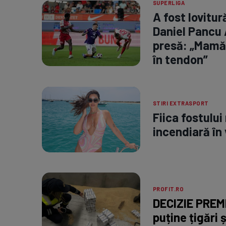
SUPERLIGA
A fost lovitu
Daniel Pancu 
presă: „Mamă,
în tendon”
STIRI EXTRASPORT
Fiica fostului
incendiară în 
PROFIT.RO
DECIZIE PREMI
puține țigări ș