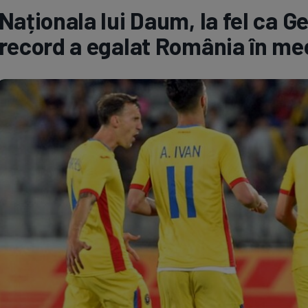
Naționala lui Daum, la fel ca Ge
Seri
Echipe
record a egalat România în mec
Program TV