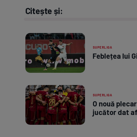
Citește și:
SUPERLIGA
Feblețea lui G
SUPERLIGA
O nouă plecare
jucător dat a