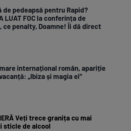
ră de pedeapsă pentru Rapid?
A LUAT FOC la conferința de
 ce penalty, Doamne! Îi dă direct
 mare internațional român, apariție
vacanță: „Ibiza și magia ei”
ERĂ Veți trece granița cu mai
i sticle de alcool