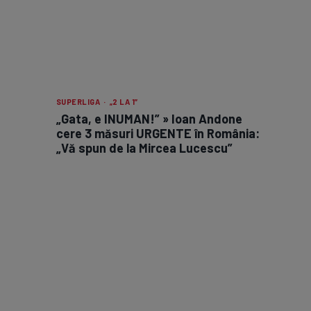
SUPERLIGA · „2 LA 1”
„Gata, e INUMAN!” » Ioan Andone
cere 3 măsuri URGENTE în România:
„Vă spun de la Mircea Lucescu”