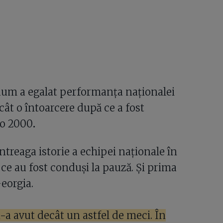
Daum a egalat performanța naționalei
cât o întoarcere după ce a fost
ro 2000
.
întreaga istorie a echipei naționale în
 ce au fost conduși la pauză. Și prima
Georgia.
-a avut decât un astfel de meci. În