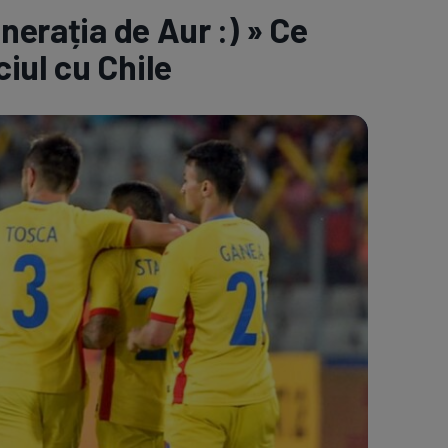
nerația de Aur :) » Ce
e A
Meciuri
Clasament
iul cu Chile