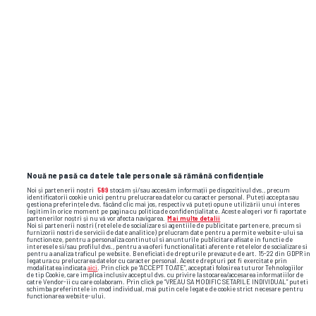
început în România testele pentru
conectivitatea prin satelit direct
pe smartphone
Flash News: cele mai importante reacții
și faze video din sport
Nouă ne pasă ca datele tale personale să rămână confidențiale
Noi și partenerii noștri
589
stocăm și/sau accesăm informații pe dispozitivul dvs., precum
identificatorii cookie unici pentru prelucrarea datelor cu caracter personal. Puteți accepta sau
gestiona preferințele dvs. făcând clic mai jos, respectiv vă puteți opune utilizării unui interes
legitim în orice moment pe pagina cu politica de confidențialitate. Aceste alegeri vor fi raportate
partenerilor noștri și nu vă vor afecta navigarea.
Mai multe detalii
Noi si partenerii nostri (retelele de socializare si agentiile de publicitate partenere, precum si
furnizorii nostri de servicii de date analitice) prelucram date pentru a permite website-ului sa
functioneze, pentru a personaliza continutul si anunturile publicitare afisate in functie de
interesele si/sau profilul dvs., pentru a va oferi functionalitati aferente retelelor de socializare si
pentru a analiza traficul pe website. Beneficiati de drepturile prevazute de art. 15-22 din GDPR in
legatura cu prelucrarea datelor cu caracter personal. Aceste drepturi pot fi exercitate prin
modalitatea indicata
aici
. Prin click pe “ACCEPT TOATE”, acceptati folosirea tuturor Tehnologiilor
de tip Cookie, care implica inclusiv acceptul dvs. cu privire la stocarea/accesarea informatiilor de
catre Vendor-ii cu care colaboram. Prin click pe “VREAU SA MODIFIC SETARILE INDIVIDUAL” puteti
schimba preferintele in mod individual, mai putin cele legate de cookie strict necesare pentru
functionarea website-ului.