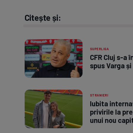
Citește și:
SUPERLIGA
CFR Cluj s-a 
spus Varga și
STRANIERI
Iubita interna
privirile la p
unui nou capit