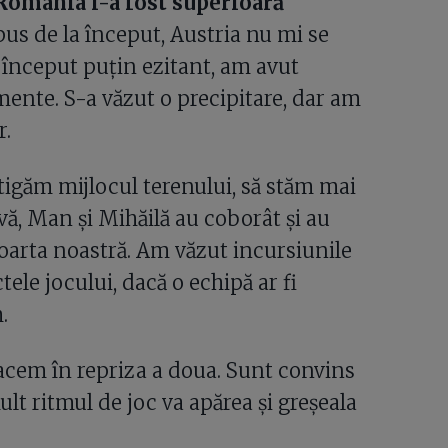
 România i-a fost superioară
us de la început, Austria nu mi se
 început puțin ezitant, am avut
ente. S-a văzut o precipitare, dar am
r.
tigăm mijlocul terenului, să stăm mai
vă, Man și Mihăilă au coborât și au
oarta noastră. Am văzut incursiunile
ctele jocului, dacă o echipă ar fi
.
acem în repriza a doua. Sunt convins
lt ritmul de joc va apărea și greșeala