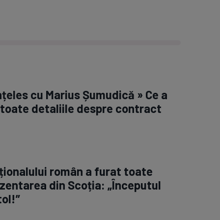
înțeles cu Marius Șumudică » Ce a
 toate detaliile despre contract
ționalului român a furat toate
rezentarea din Scoția: „Începutul
ol!”