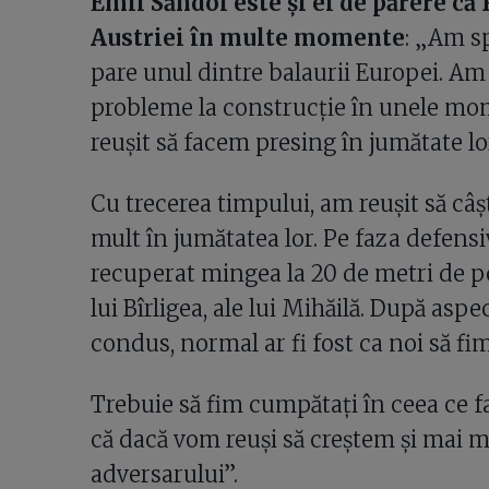
Emil Săndoi este și el de părere că
Austriei în multe momente
: „Am sp
pare unul dintre balaurii Europei. Am
probleme la construcție în unele mom
reușit să facem presing în jumătate lo
Cu trecerea timpului, am reușit să câș
mult în jumătatea lor. Pe faza defensi
recuperat mingea la 20 de metri de p
lui Bîrligea, ale lui Mihăilă. După aspe
condus, normal ar fi fost ca noi să fim
Trebuie să fim cumpătați în ceea ce f
că dacă vom reuși să creștem și mai mu
adversarului”.