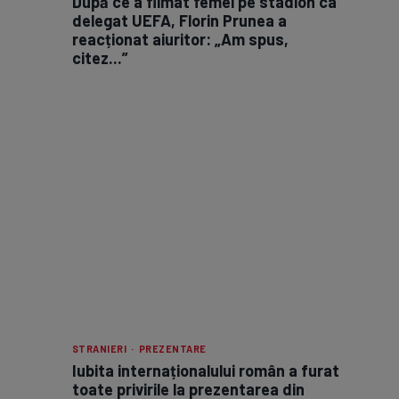
După ce a filmat femei pe stadion ca
delegat UEFA, Florin Prunea a
reacționat aiuritor: „Am spus,
citez...”
STRANIERI · PREZENTARE
Iubita internaționalului român a furat
toate privirile la prezentarea din