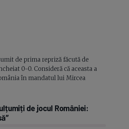
țumit de prima repriză făcută de
încheiat 0-0. Consideră că aceasta a
România în mandatul lui Mircea
ulțumiți de jocul României:
să”