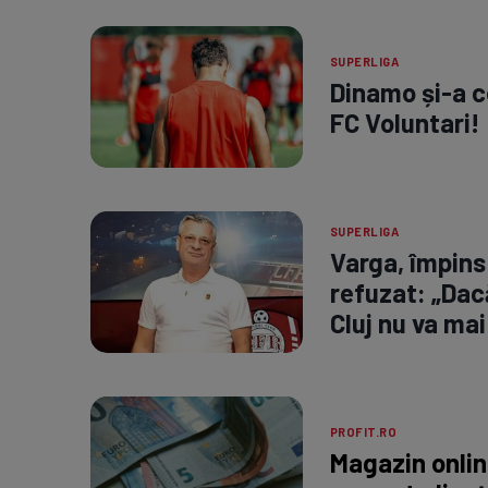
SUPERLIGA
Dinamo și-a ce
FC Voluntari!
SUPERLIGA
Varga, împins 
refuzat: „Dac
Cluj nu va mai
PROFIT.RO
Magazin onli