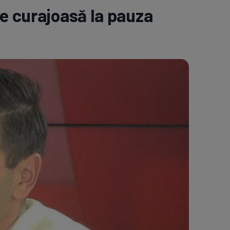
e curajoasă la pauza
e A
Meciuri
Clasament