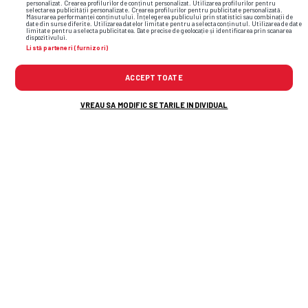
personalizat. Crearea profilurilor de conținut personalizat. Utilizarea profilurilor pentru
selectarea publicității personalizate. Crearea profilurilor pentru publicitate personalizată.
Măsurarea performanței conținutului. Înțelegerea publicului prin statistici sau combinații de
date din surse diferite. Utilizarea datelor limitate pentru a selecta conținutul. Utilizarea de date
limitate pentru a selecta publicitatea. Date precise de geolocație și identificarea prin scanarea
dispozitivului.
Listă parteneri (furnizori)
ACCEPT TOATE
VREAU SA MODIFIC SETARILE INDIVIDUAL
Start în etapa #2 de Liga a
2-a,
cu Unirea
Slobozia - Gloria Bistrița » Programul
complet + Clasamentul
Sabău explică prăbușirea fotbalului
românesc: „Jucătorii fără caracter
cedează! De asta ne elimină toți”
Noul transfer al lui Dinamo încă nu a
fost înregistrat și ratează meciul cu FC
Voluntari!