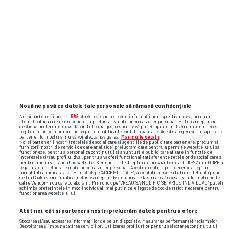
Ziua ședinței decisive la CFR Cluj:
schimbare de antrenor și insolvență
„Gata, e INUMAN!” » Ioan Andone cere
3 măsuri URGENTE în România: „Vă
spun de la Mircea Lucescu”
Nouă ne pasă ca datele tale personale să rămână confidențiale
Noi și partenerii noștri
589
stocăm și/sau accesăm informații pe dispozitivul dvs., precum
identificatorii cookie unici pentru prelucrarea datelor cu caracter personal. Puteți accepta sau
gestiona preferințele dvs. făcând clic mai jos, respectiv vă puteți opune utilizării unui interes
legitim în orice moment pe pagina cu politica de confidențialitate. Aceste alegeri vor fi raportate
partenerilor noștri și nu vă vor afecta navigarea.
Mai multe detalii
Alte știri din fotbal
Noi si partenerii nostri (retelele de socializare si agentiile de publicitate partenere, precum si
furnizorii nostri de servicii de date analitice) prelucram date pentru a permite website-ului sa
functioneze, pentru a personaliza continutul si anunturile publicitare afisate in functie de
interesele si/sau profilul dvs., pentru a va oferi functionalitati aferente retelelor de socializare si
pentru a analiza traficul pe website. Beneficiati de drepturile prevazute de art. 15-22 din GDPR in
legatura cu prelucrarea datelor cu caracter personal. Aceste drepturi pot fi exercitate prin
modalitatea indicata
aici
. Prin click pe “ACCEPT TOATE”, acceptati folosirea tuturor Tehnologiilor
de tip Cookie, care implica inclusiv acceptul dvs. cu privire la stocarea/accesarea informatiilor de
catre Vendor-ii cu care colaboram. Prin click pe “VREAU SA MODIFIC SETARILE INDIVIDUAL” puteti
schimba preferintele in mod individual, mai putin cele legate de cookie strict necesare pentru
functionarea website-ului.
Atât noi, cât și partenerii noștri prelucrăm datele pentru a oferi:
Stocarea și/sau accesarea informațiilor de pe un dispozitiv. Măsurarea performanței reclamelor.
Dezvoltarea și îmbunătățirea serviciilor. Utilizarea profilurilor pentru selectarea conținutului