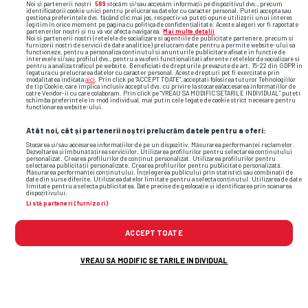
Noi și partenerii noștri
589
stocăm și/sau accesăm informații pe dispozitivul dvs., precum
identificatorii cookie unici pentru prelucrarea datelor cu caracter personal. Puteți accepta sau
gestiona preferințele dvs. făcând clic mai jos, respectiv vă puteți opune utilizării unui interes
legitim în orice moment pe pagina cu politica de confidențialitate. Aceste alegeri vor fi raportate
partenerilor noștri și nu vă vor afecta navigarea.
Mai multe detalii
Noi si partenerii nostri (retelele de socializare si agentiile de publicitate partenere, precum si
furnizorii nostri de servicii de date analitice) prelucram date pentru a permite website-ului sa
functioneze, pentru a personaliza continutul si anunturile publicitare afisate in functie de
interesele si/sau profilul dvs., pentru a va oferi functionalitati aferente retelelor de socializare si
pentru a analiza traficul pe website. Beneficiati de drepturile prevazute de art. 15-22 din GDPR in
legatura cu prelucrarea datelor cu caracter personal. Aceste drepturi pot fi exercitate prin
modalitatea indicata
aici
. Prin click pe “ACCEPT TOATE”, acceptati folosirea tuturor Tehnologiilor
de tip Cookie, care implica inclusiv acceptul dvs. cu privire la stocarea/accesarea informatiilor de
catre Vendor-ii cu care colaboram. Prin click pe “VREAU SA MODIFIC SETARILE INDIVIDUAL” puteti
schimba preferintele in mod individual, mai putin cele legate de cookie strict necesare pentru
functionarea website-ului.
TOP ȘTIRI
ȘTIRI SPORT
Atât noi, cât și partenerii noștri prelucrăm datele pentru a oferi:
Stocarea și/sau accesarea informațiilor de pe un dispozitiv. Măsurarea performanței reclamelor.
Dezvoltarea și îmbunătățirea serviciilor. Utilizarea profilurilor pentru selectarea conținutului
personalizat. Crearea profilurilor de conținut personalizat. Utilizarea profilurilor pentru
selectarea publicității personalizate. Crearea profilurilor pentru publicitate personalizată.
Măsurarea performanței conținutului. Înțelegerea publicului prin statistici sau combinații de
date din surse diferite. Utilizarea datelor limitate pentru a selecta conținutul. Utilizarea de date
limitate pentru a selecta publicitatea. Date precise de geolocație și identificarea prin scanarea
dispozitivului.
Listă parteneri (furnizori)
ACCEPT TOATE
VREAU SA MODIFIC SETARILE INDIVIDUAL