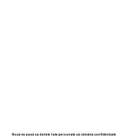
romania
turcia
mircea lucescu
turcia - romania
campionat mondial 2026
Nouă ne pasă ca datele tale personale să rămână confidențiale