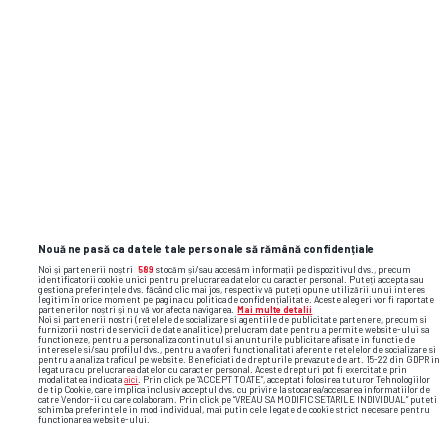
Nouă ne pasă ca datele tale personale să rămână confidențiale
Noi și partenerii noștri
589
stocăm și/sau accesăm informații pe dispozitivul dvs., precum
identificatorii cookie unici pentru prelucrarea datelor cu caracter personal. Puteți accepta sau
gestiona preferințele dvs. făcând clic mai jos, respectiv vă puteți opune utilizării unui interes
legitim în orice moment pe pagina cu politica de confidențialitate. Aceste alegeri vor fi raportate
partenerilor noștri și nu vă vor afecta navigarea.
Mai multe detalii
Noi si partenerii nostri (retelele de socializare si agentiile de publicitate partenere, precum si
furnizorii nostri de servicii de date analitice) prelucram date pentru a permite website-ului sa
functioneze, pentru a personaliza continutul si anunturile publicitare afisate in functie de
interesele si/sau profilul dvs., pentru a va oferi functionalitati aferente retelelor de socializare si
pentru a analiza traficul pe website. Beneficiati de drepturile prevazute de art. 15-22 din GDPR in
legatura cu prelucrarea datelor cu caracter personal. Aceste drepturi pot fi exercitate prin
modalitatea indicata
aici
. Prin click pe “ACCEPT TOATE”, acceptati folosirea tuturor Tehnologiilor
de tip Cookie, care implica inclusiv acceptul dvs. cu privire la stocarea/accesarea informatiilor de
catre Vendor-ii cu care colaboram. Prin click pe “VREAU SA MODIFIC SETARILE INDIVIDUAL” puteti
schimba preferintele in mod individual, mai putin cele legate de cookie strict necesare pentru
functionarea website-ului.