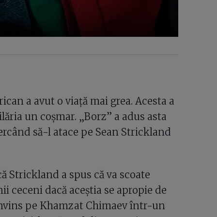
ican a avut o viață mai grea. Acesta a
pilăria un coșmar. „Borz” a adus asta
cercând să-l atace pe Sean Strickland
 că Strickland a spus că va scoate
enii ceceni dacă aceștia se apropie de
fi învins pe Khamzat Chimaev într-un