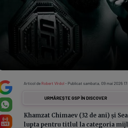
Articol de
Robert Vîrdol
- Publicat sambata, 09 mai 2026 17
URMĂREȘTE GSP ÎN DISCOVER
Khamzat Chimaev (32 de ani) și Sean
lupta pentru titlul la categoria mij