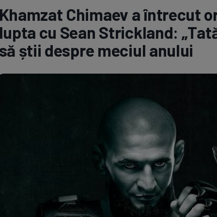
Khamzat Chimaev a întrecut ori
Seri
Echipe
lupta cu Sean Strickland: „Tatăl
să știi despre meciul anului
Program TV