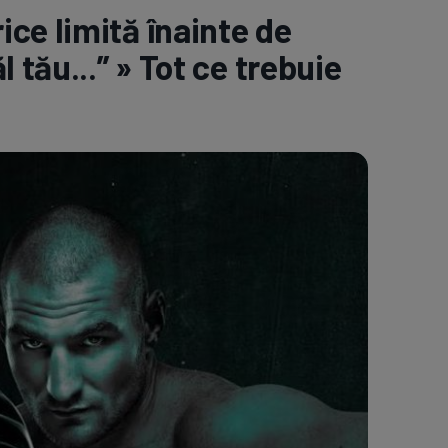
ce limită înainte de
e A
Meciuri
Clasament
 tău...” » Tot ce trebuie