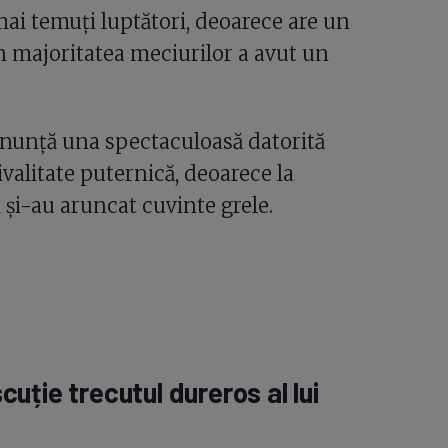
mai temuți luptători, deoarece are un
 în majoritatea meciurilor a avut un
 anunță una spectaculoasă datorită
rivalitate puternică, deoarece la
 și-au aruncat cuvinte grele.
uție trecutul dureros al lui