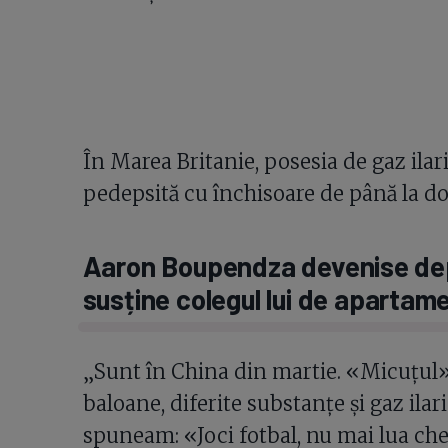
În Marea Britanie, posesia de gaz ilaria
pedepsită cu închisoare de până la do
Aaron Boupendza devenise dep
susține colegul lui de apartam
„Sunt în China din martie. «Micuțul» 
baloane, diferite substanțe și gaz ilari
spuneam: «Joci fotbal, nu mai lua ches