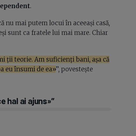
dependent
.
că nu mai putem locui în aceeași casă,
și sunt ca fratele lui mai mare. Chiar
i ții teorie. Am suficienți bani, așa că
a eu însumi de ea»
”, povestește
ce hal ai ajuns»”