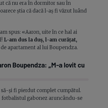
ut că nu era în dormitor sau în
oarece știa că dacă l-aș fi văzut luând
-am spus: «Aaron, uite în ce hal ai
l!
L-am dus la duș, l-am curățat,
l de apartament al lui Boupendza.
Aaron Boupendza: „M-a lovit cu
să-și fi pierdut complet cumpătul.
u fotbalistul gabonez aruncându-se