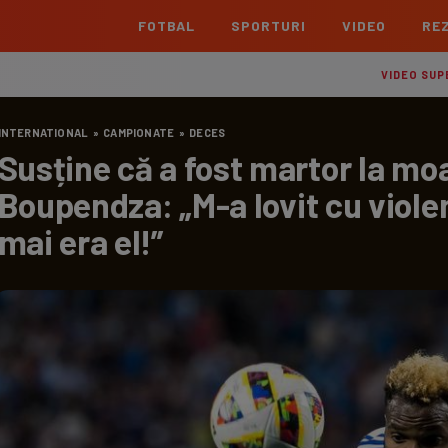
FOTBAL
SPORTURI
VIDEO
REZ
România
Interna
VIDEO SUP
Superliga
Cham
INTERNATIONAL
»
CAMPIONATE
»
DECES
Echipe
Meciuri
Clasament
Echipe
Susține că a fost martor la mo
Liga 2
Euro
Boupendza: „M-a lovit cu viole
Echipe
Meciuri
Clasament
Echipe
mai era el!”
Cupa României Betano
Con
Echipe
Meciuri
Echi
La L
TOATE ȘTIRILE
Echipe
Prem
Echipe
Bund
Echipe