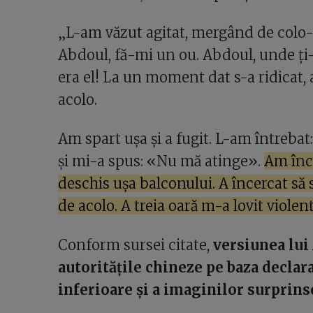
„L-am văzut agitat, mergând de colo-
Abdoul, fă-mi un ou. Abdoul, unde ți
era el! La un moment dat s-a ridicat, 
acolo.
Am spart ușa și a fugit. L-am întrebat:
și mi-a spus: «Nu mă atinge».
Am înce
deschis ușa balconului. A încercat să s
de acolo. A treia oară m-a lovit violen
Conform sursei citate,
versiunea lui
autoritățile chineze pe baza declara
inferioare și a imaginilor surprin