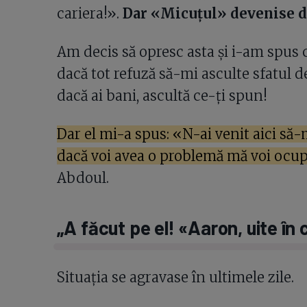
cariera!».
Dar «Micuțul» devenise 
Am decis să opresc asta și i-am spus 
dacă tot refuză să-mi asculte sfatul de
dacă ai bani, ascultă ce-ți spun!
Dar el mi-a spus: «N-ai venit aici să-m
dacă voi avea o problemă mă voi ocup
Abdoul.
„A făcut pe el! «Aaron, uite în 
Situația se agravase în ultimele zile.