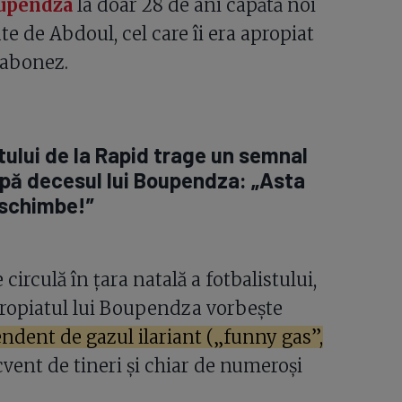
oupendza
la doar 28 de ani capătă noi
e de Abdoul, cel care îi era apropiat
gabonez.
tului de la Rapid trage un semnal
pă decesul lui Boupendza: „Asta
 schimbe!”
 circulă în țara natală a fotbalistului,
propiatul lui Boupendza vorbește
ndent de gazul ilariant („funny gas”,
ecvent de tineri și chiar de numeroși