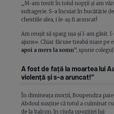
„M-am trezit în toiul nopții și am văz
sufragerie. S-a încuiat în bucătărie de
chestiile alea, i le-aș fi aruncat!
Am reușit să sparg ușa și l-am găsit. I
ajuns». Chiar făcuse treabă mare pe e
apoi a mers la somn
”, spune colegu
A fost de față la moartea lui 
violență și s-a aruncat!”
În dimineața morții, Boupendza pare 
Abdoul susține că totul a culminat c
de la balcon, în ciuda opoziției lui: