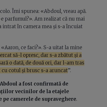
colo. Îmi spunea: «Abdoul, vreau apă.
-e parfumul?». Am realizat că nu mai
a intrat în camera mea și s-a încuiat
 «Aaron, ce faci?». S-a uitat la mine
rcat să-l opresc, dar s-a zbătut și a
ară o dată, de două ori, dar l-am tras
t cu cotul și brusc s-a aruncat
”.
 Abdoul a fost confirmată de
țiilor vecinilor de la etajele
se pe camerele de supraveghere
.