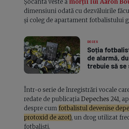
Șocanta veste a
morții lui Aaron B
dimensiuni odată cu dezvăluirile făcut
și coleg de apartament fotbalistului 
DECES
Soția fotbalis
de alarmă, du
trebuie să se
Într-o serie de înregistrări vocale care
redate de publicația
Depeches 241
, a
despre cum
fotbalistul devenise depe
protoxid de azot)
, un drog utilizat fr
fotbaliști.