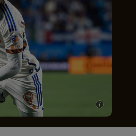
e A
Meciuri
Clasament