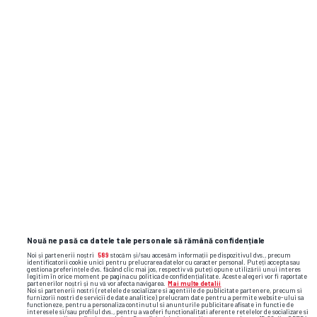
lucruri inimaginabile” + Pronostic uimitor
la dubla Craiovei: „Crede-mă, acolo a fost
ca la bunică-mea, la Coșoveni”
adrian mutu
real madrid
barcelona
la liga
raphinha
Nouă ne pasă ca datele tale personale să rămână confidențiale
Noi și partenerii noștri
589
stocăm și/sau accesăm informații pe dispozitivul dvs., precum
identificatorii cookie unici pentru prelucrarea datelor cu caracter personal. Puteți accepta sau
gestiona preferințele dvs. făcând clic mai jos, respectiv vă puteți opune utilizării unui interes
legitim în orice moment pe pagina cu politica de confidențialitate. Aceste alegeri vor fi raportate
partenerilor noștri și nu vă vor afecta navigarea.
Mai multe detalii
Noi si partenerii nostri (retelele de socializare si agentiile de publicitate partenere, precum si
furnizorii nostri de servicii de date analitice) prelucram date pentru a permite website-ului sa
functioneze, pentru a personaliza continutul si anunturile publicitare afisate in functie de
interesele si/sau profilul dvs., pentru a va oferi functionalitati aferente retelelor de socializare si