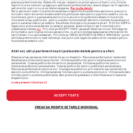
gestiona preferințele dvs. făcând clic mai jos, respectiv vă puteți opune utilizării unui interes
legitim în orice moment pe pagina cu politica de confidențialitate. Aceste alegeri vor fi raportate
partenerilor noștri și nu vă vor afecta navigarea.
Mai multe detalii
Noi si partenerii nostri (retelele de socializare si agentiile de publicitate partenere, precum si
furnizorii nostri de servicii de date analitice) prelucram date pentru a permite website-ului sa
functioneze, pentru a personaliza continutul si anunturile publicitare afisate in functie de
interesele si/sau profilul dvs., pentru a va oferi functionalitati aferente retelelor de socializare si
pentru a analiza traficul pe website. Beneficiati de drepturile prevazute de art. 15-22 din GDPR in
legatura cu prelucrarea datelor cu caracter personal. Aceste drepturi pot fi exercitate prin
modalitatea indicata
aici
. Prin click pe “ACCEPT TOATE”, acceptati folosirea tuturor Tehnologiilor
de tip Cookie, care implica inclusiv acceptul dvs. cu privire la stocarea/accesarea informatiilor de
catre Vendor-ii cu care colaboram. Prin click pe “VREAU SA MODIFIC SETARILE INDIVIDUAL” puteti
schimba preferintele in mod individual, mai putin cele legate de cookie strict necesare pentru
functionarea website-ului.
Atât noi, cât și partenerii noștri prelucrăm datele pentru a oferi:
Stocarea și/sau accesarea informațiilor de pe un dispozitiv. Măsurarea performanței reclamelor.
Dezvoltarea și îmbunătățirea serviciilor. Utilizarea profilurilor pentru selectarea conținutului
personalizat. Crearea profilurilor de conținut personalizat. Utilizarea profilurilor pentru
selectarea publicității personalizate. Crearea profilurilor pentru publicitate personalizată.
Măsurarea performanței conținutului. Înțelegerea publicului prin statistici sau combinații de
date din surse diferite. Utilizarea datelor limitate pentru a selecta conținutul. Utilizarea de date
limitate pentru a selecta publicitatea. Date precise de geolocație și identificarea prin scanarea
TOP ȘTIRI
ȘTIRI SPORT
dispozitivului.
Listă parteneri (furnizori)
ACCEPT TOATE
VREAU SA MODIFIC SETARILE INDIVIDUAL