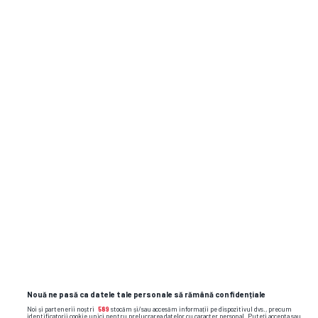
La nici 100 km de Dunăre, meciul european
al lui Vlad Dragomir a fost oprit din cauza
ploilor » Imagini rare pe un stadion
Dinamo își schimbă din nou sigla!
marseille
conflict
adrien rabiot
jonathan rowe
Nouă ne pasă ca datele tale personale să rămână confidențiale
Noi și partenerii noștri
589
stocăm și/sau accesăm informații pe dispozitivul dvs., precum
identificatorii cookie unici pentru prelucrarea datelor cu caracter personal. Puteți accepta sau