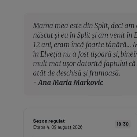
Mama mea este din Split, deci am 
născut și eu în Split și am venit î
12 ani, eram încă foarte tânără...
în Elveția nu a fost ușoară și, bineîn
mult mai ușor datorită faptului că 
atât de deschisă și frumoasă.
- Ana Maria Markovic
Sezon regulat
18:30
Etapa
4
,
09 august 2026