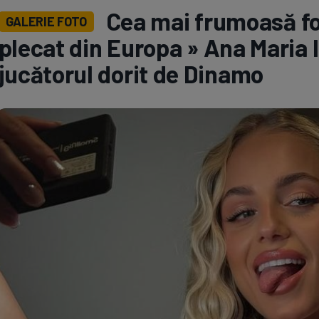
Cea mai frumoasă fot
GALERIE FOTO
Seri
Echipe
plecat din Europa » Ana Maria l
jucătorul dorit de Dinamo
Program TV