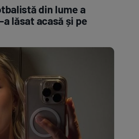
balistă din lume a
e A
Meciuri
Clasament
-a lăsat acasă și pe