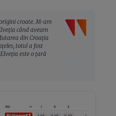
origini croate. M-am
n Elveția când aveam
 Mutarea din Croația
țeles, totul a fost
Elveția este o țară
1
X
2
1.65
3.85
5.65
+
5