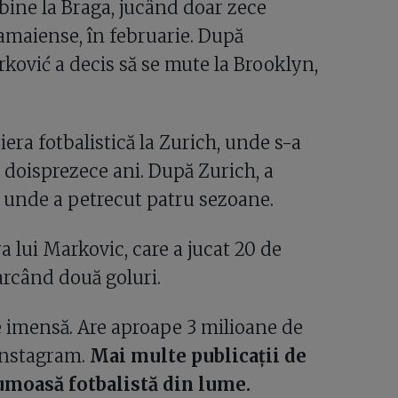
 bine la Braga, jucând doar zece
Damaiense, în februarie. După
ković a decis să se mute la Brooklyn,
iera fotbalistică la Zurich, unde s-a
e doisprezece ani. După Zurich, a
, unde a petrecut patru sezoane.
a lui Markovic, care a jucat 20 de
arcând două goluri.
e imensă. Are aproape 3 milioane de
 Instagram.
Mai multe publicații de
umoasă fotbalistă din lume.