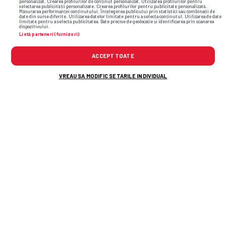
personalizat. Crearea profilurilor de conținut personalizat. Utilizarea profilurilor pentru
selectarea publicității personalizate. Crearea profilurilor pentru publicitate personalizată.
Măsurarea performanței conținutului. Înțelegerea publicului prin statistici sau combinații de
date din surse diferite. Utilizarea datelor limitate pentru a selecta conținutul. Utilizarea de date
limitate pentru a selecta publicitatea. Date precise de geolocație și identificarea prin scanarea
dispozitivului.
Listă parteneri (furnizori)
ACCEPT TOATE
VREAU SA MODIFIC SETARILE INDIVIDUAL
TOP ȘTIRI
ȘTIRI SPORT