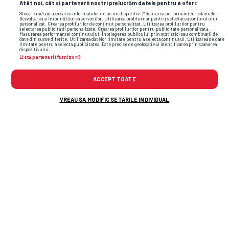
Atât noi, cât și partenerii noștri prelucrăm datele pentru a oferi:
1.65
3.85
5.65
Stocarea și/sau accesarea informațiilor de pe un dispozitiv. Măsurarea performanței reclamelor.
Dezvoltarea și îmbunătățirea serviciilor. Utilizarea profilurilor pentru selectarea conținutului
personalizat. Crearea profilurilor de conținut personalizat. Utilizarea profilurilor pentru
1.67
3.8
5.6
selectarea publicității personalizate. Crearea profilurilor pentru publicitate personalizată.
Măsurarea performanței conținutului. Înțelegerea publicului prin statistici sau combinații de
date din surse diferite. Utilizarea datelor limitate pentru a selecta conținutul. Utilizarea de date
limitate pentru a selecta publicitatea. Date precise de geolocație și identificarea prin scanarea
1.65
3.94
5.5
dispozitivului.
Listă parteneri (furnizori)
1.68
3.75
5.49
ACCEPT TOATE
1.62
3.9
5.5
VREAU SA MODIFIC SETARILE INDIVIDUAL
Citește și:
STRANIERI
Iubita internaționalului român a
furat toate privirile la prezentarea
din Scoția: „Începutul unui nou
capitol!”