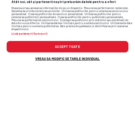
Atât noi, cât și partenerii noștri prelucrăm datele pentru a oferi:
Stocarea și/sau accesarea informațiilor de pe un dispozitiv. Măsurarea performanței reclamelor.
Dezvoltarea și îmbunătățirea serviciilor. Utilizarea profilurilor pentru selectarea conținutului
personalizat. Crearea profilurilor de conținut personalizat. Utilizarea profilurilor pentru
selectarea publicității personalizate. Crearea profilurilor pentru publicitate personalizată.
Măsurarea performanței conținutului. Înțelegerea publicului prin statistici sau combinații de
date din surse diferite. Utilizarea datelor limitate pentru a selecta conținutul. Utilizarea de date
limitate pentru a selecta publicitatea. Date precise de geolocație și identificarea prin scanarea
dispozitivului.
guadalajara
fc barcelona
sergio ramos
borja diaz
Listă parteneri (furnizori)
ACCEPT TOATE
VREAU SA MODIFIC SETARILE INDIVIDUAL