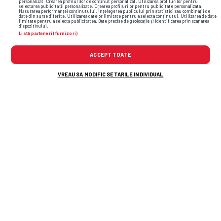
personalizat. Crearea profilurilor de conținut personalizat. Utilizarea profilurilor pentru
selectarea publicității personalizate. Crearea profilurilor pentru publicitate personalizată.
Măsurarea performanței conținutului. Înțelegerea publicului prin statistici sau combinații de
date din surse diferite. Utilizarea datelor limitate pentru a selecta conținutul. Utilizarea de date
limitate pentru a selecta publicitatea. Date precise de geolocație și identificarea prin scanarea
dispozitivului.
Listă parteneri (furnizori)
ACCEPT TOATE
VREAU SA MODIFIC SETARILE INDIVIDUAL
TOP ȘTIRI
ȘTIRI SPORT