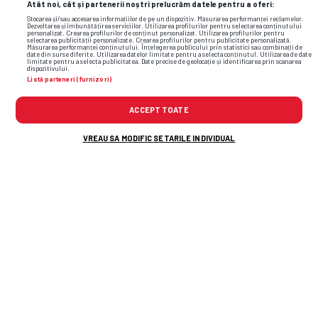
Atât noi, cât și partenerii noștri prelucrăm datele pentru a oferi:
Stocarea și/sau accesarea informațiilor de pe un dispozitiv. Măsurarea performanței reclamelor.
Dezvoltarea și îmbunătățirea serviciilor. Utilizarea profilurilor pentru selectarea conținutului
personalizat. Crearea profilurilor de conținut personalizat. Utilizarea profilurilor pentru
selectarea publicității personalizate. Crearea profilurilor pentru publicitate personalizată.
Măsurarea performanței conținutului. Înțelegerea publicului prin statistici sau combinații de
date din surse diferite. Utilizarea datelor limitate pentru a selecta conținutul. Utilizarea de date
limitate pentru a selecta publicitatea. Date precise de geolocație și identificarea prin scanarea
dispozitivului.
Listă parteneri (furnizori)
grecia
superliga
levadiakos
paok levadiakos
elias
charalambous
vladislav blanuta
ACCEPT TOATE
VREAU SA MODIFIC SETARILE INDIVIDUAL