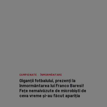
CAMPIONATE · ÎNMORMÂNTARE
Giganții fotbalului, prezenți la
înmormântarea lui Franco Baresi!
Fețe nemaivăzute de microbiști de
ceva vreme și-au făcut apariția