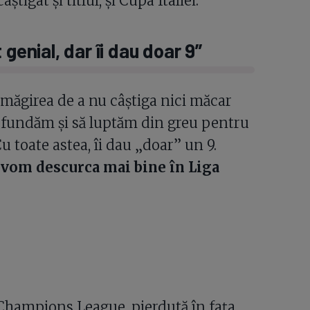
tigat și titlul, și Cupa Italiei.
genial, dar îi dau doar 9”
măgirea de a nu câștiga nici măcar
cufundăm și să luptăm din greu pentru
Cu toate astea, îi dau „doar” un 9.
e vom descurca mai bine în Liga
 Champions League, pierdută în fața