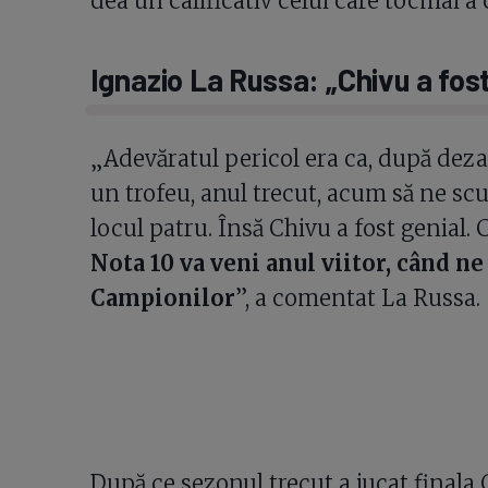
dea un calificativ celui care tocmai a câș
Ignazio La Russa: „Chivu a fost 
„Adevăratul pericol era ca, după deza
un trofeu, anul trecut, acum să ne s
locul patru. Însă Chivu a fost genial. 
Nota 10 va veni anul viitor, când n
Campionilor
”, a comentat La Russa.
După ce sezonul trecut a jucat finala