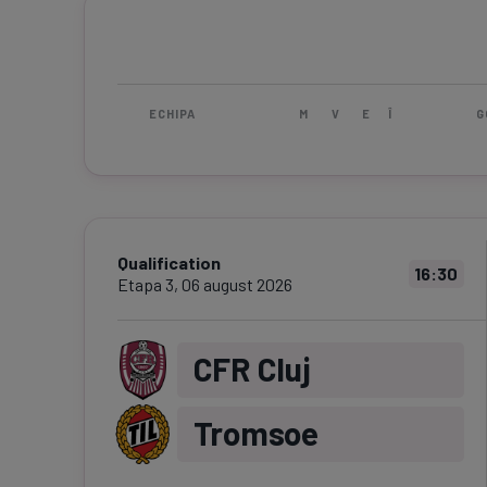
ECHIPA
M
V
E
Î
G
Qualification
16:30
Etapa
3
,
06 august 2026
CFR Cluj
Tromsoe