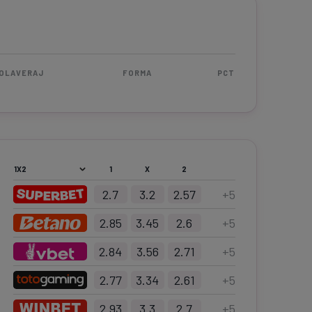
OLAVERAJ
FORMA
PCT
1
X
2
2.7
3.2
2.57
+
5
2.85
3.45
2.6
+
5
2.84
3.56
2.71
+
5
2.77
3.34
2.61
+
5
2.93
3.3
2.7
+
5