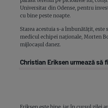
părăsit terenul pe picioarele lui, conș
Universitar din Odense, pentru invest
cu bine peste noapte.
Starea acestuia s-a îmbunătățit, este s
medicul echipei naționale, Morten Boe
mijlocașul danez.
Christian Eriksen urmează să f
Eriksen este bine, iar în cursul zilei 