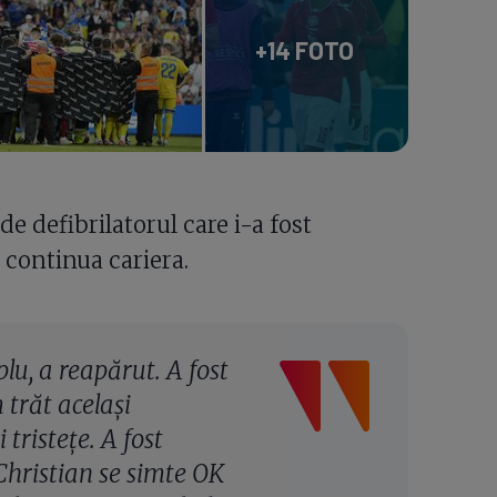
+14 FOTO
de defibrilatorul care i-a fost
t continua cariera.
plu, a reapărut. A fost
 trăt același
tristețe. A fost
Christian se simte OK