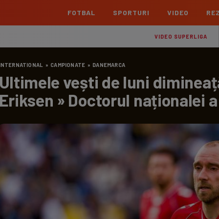
FOTBAL
SPORTURI
VIDEO
REZ
România
Interna
VIDEO SUPERLIGA
Superliga
Cham
INTERNATIONAL
»
CAMPIONATE
»
DANEMARCA
Echipe
Meciuri
Clasament
Echipe
Ultimele vești de luni dimineață,
Liga 2
Euro
Eriksen » Doctorul naționalei a
Echipe
Meciuri
Clasament
Echipe
Cupa României Betano
Con
Echipe
Meciuri
Echi
La L
TOATE ȘTIRILE
Echipe
Prem
Echipe
Bund
Echipe