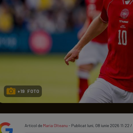
Seri
Echipe
Program TV
+19 FOTO
Articol de
Maria Olteanu
- Publicat luni, 08 iunie 2026 11:22 / 