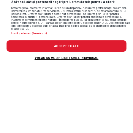
Atât noi, cât și partenerii noștri prelucrăm datele pentru a oferi:
Stocarea și/sau accesarea informațiilor de pe un dispozitiv. Măsurarea performanței reclamelor.
Dezvoltarea și îmbunătățirea serviciilor. Utilizarea profilurilor pentru selectarea conținutului
personalizat. Crearea profilurilor de conținut personalizat. Utilizarea profilurilor pentru
selectarea publicității personalizate. Crearea profilurilor pentru publicitate personalizată.
Măsurarea performanței conținutului. Înțelegerea publicului prin statistici sau combinații de
date din surse diferite. Utilizarea datelor limitate pentru a selecta conținutul. Utilizarea de date
limitate pentru a selecta publicitatea. Date precise de geolocație și identificarea prin scanarea
dispozitivului.
Listă parteneri (furnizori)
ACCEPT TOATE
VREAU SA MODIFIC SETARILE INDIVIDUAL