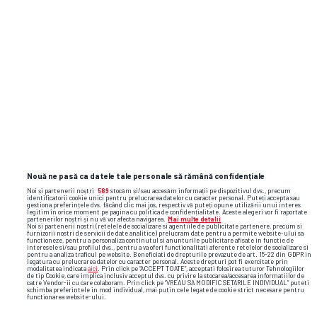
România o fabrică ce funcționează
de peste 60 ani în Marea Britanie
Flash News: cele mai importante reacții
și faze video din sport
Nouă ne pasă ca datele tale personale să rămână confidențiale
Noi și partenerii noștri
589
stocăm și/sau accesăm informații pe dispozitivul dvs., precum
identificatorii cookie unici pentru prelucrarea datelor cu caracter personal. Puteți accepta sau
gestiona preferințele dvs. făcând clic mai jos, respectiv vă puteți opune utilizării unui interes
legitim în orice moment pe pagina cu politica de confidențialitate. Aceste alegeri vor fi raportate
partenerilor noștri și nu vă vor afecta navigarea.
Mai multe detalii
Noi si partenerii nostri (retelele de socializare si agentiile de publicitate partenere, precum si
furnizorii nostri de servicii de date analitice) prelucram date pentru a permite website-ului sa
functioneze, pentru a personaliza continutul si anunturile publicitare afisate in functie de
interesele si/sau profilul dvs., pentru a va oferi functionalitati aferente retelelor de socializare si
pentru a analiza traficul pe website. Beneficiati de drepturile prevazute de art. 15-22 din GDPR in
legatura cu prelucrarea datelor cu caracter personal. Aceste drepturi pot fi exercitate prin
modalitatea indicata
aici
. Prin click pe “ACCEPT TOATE”, acceptati folosirea tuturor Tehnologiilor
de tip Cookie, care implica inclusiv acceptul dvs. cu privire la stocarea/accesarea informatiilor de
catre Vendor-ii cu care colaboram. Prin click pe “VREAU SA MODIFIC SETARILE INDIVIDUAL” puteti
schimba preferintele in mod individual, mai putin cele legate de cookie strict necesare pentru
functionarea website-ului.