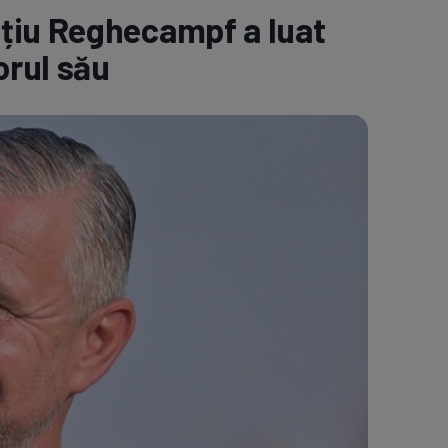
țiu Reghecampf a luat
e A
Meciuri
Clasament
orul său