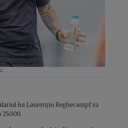
.C
salariul lui Laurențiu Reghecampf va
a 25.000.