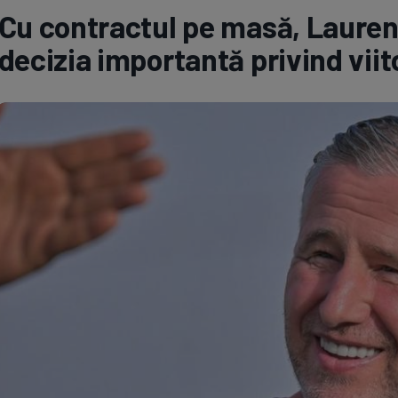
Cu contractul pe masă, Lauren
Seri
Echipe
decizia importantă privind viit
Program TV