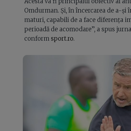
Acesta va fi principalul obiectiv al an
Omdurman. Și, în încercarea de a-și în
maturi, capabili de a face diferența i
perioadă de acomodare”, a spus jurnal
conform
sport.ro
.