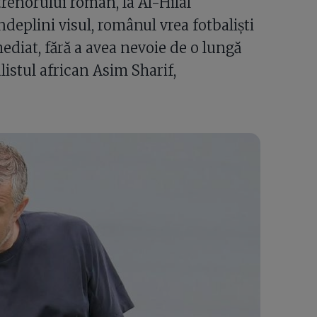
trenorului român, la Al-Hilal
deplini visul, românul vrea fotbaliști
mediat, fără a avea nevoie de o lungă
istul african Asim Sharif,