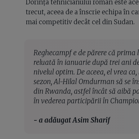
Dorința tehnicianului român este ace
trecut, aceea de a înscrie echipa în
mai competitiv decât cel din Sudan.
Reghecampf e de părere că prima 
reluată în ianuarie după trei ani de
nivelul optim. De aceea, el vrea ca, l
sezon, Al-Hilal Omdurman să se îns
din Rwanda, astfel încât să aibă pa
în vederea participării în Champi
- a adăugat Asim Sharif