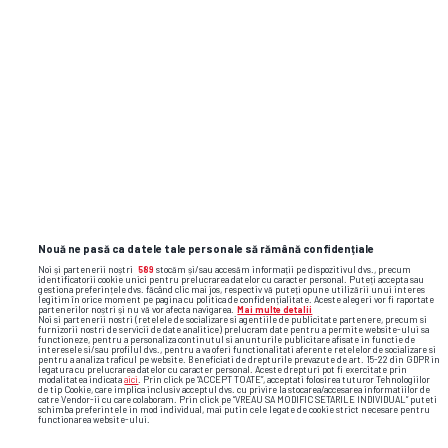
și lua rămas bun și s-au dus la Gattuso pentru
a-i cere să rămână la cârma navei aflate în
derivă. Rino a explicat că nu poate, iar ieri a
demisionat.
Apoi,
pe măsură ce valul care a ras conducerea
federației a crescut, s-au întors la cluburile
lor. Fără bonus, mai ales fără o Cupă
Mondială!”.
Nouă ne pasă ca datele tale personale să rămână confidențiale
Noi și partenerii noștri
589
stocăm și/sau accesăm informații pe dispozitivul dvs., precum
identificatorii cookie unici pentru prelucrarea datelor cu caracter personal. Puteți accepta sau
gestiona preferințele dvs. făcând clic mai jos, respectiv vă puteți opune utilizării unui interes
Sezon regulat
legitim în orice moment pe pagina cu politica de confidențialitate. Aceste alegeri vor fi raportate
18:30
partenerilor noștri și nu vă vor afecta navigarea.
Mai multe detalii
Etapa
4
,
09 august 2026
Noi si partenerii nostri (retelele de socializare si agentiile de publicitate partenere, precum si
furnizorii nostri de servicii de date analitice) prelucram date pentru a permite website-ului sa
functioneze, pentru a personaliza continutul si anunturile publicitare afisate in functie de
interesele si/sau profilul dvs., pentru a va oferi functionalitati aferente retelelor de socializare si
pentru a analiza traficul pe website. Beneficiati de drepturile prevazute de art. 15-22 din GDPR in
legatura cu prelucrarea datelor cu caracter personal. Aceste drepturi pot fi exercitate prin
modalitatea indicata
aici
. Prin click pe “ACCEPT TOATE”, acceptati folosirea tuturor Tehnologiilor
Universitatea Craiova
de tip Cookie, care implica inclusiv acceptul dvs. cu privire la stocarea/accesarea informatiilor de
catre Vendor-ii cu care colaboram. Prin click pe “VREAU SA MODIFIC SETARILE INDIVIDUAL” puteti
schimba preferintele in mod individual, mai putin cele legate de cookie strict necesare pentru
functionarea website-ului.
FC Argeş