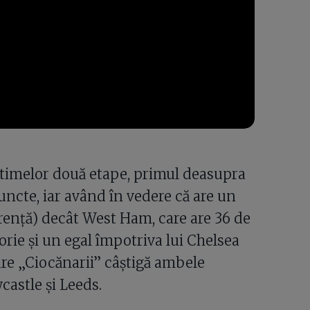
ltimelor două etape, primul deasupra
uncte, iar având în vedere că are un
erență) decât West Ham, care are 36 de
torie și un egal împotriva lui Chelsea
care „Ciocănarii” câștigă ambele
castle și Leeds.