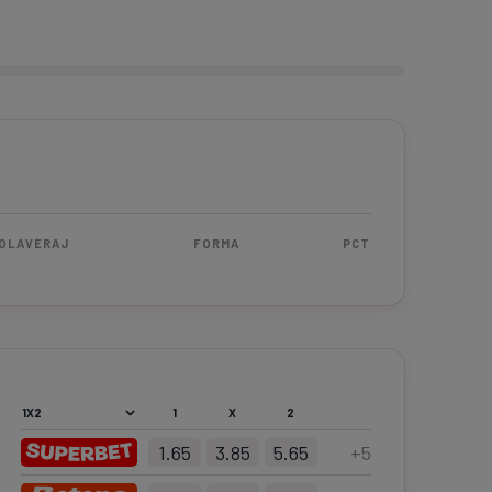
OLAVERAJ
FORMA
PCT
1
X
2
1.65
3.85
5.65
+
5