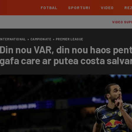
FOTBAL
SPORTURI
VIDEO
REZ
România
Interna
VIDEO SUP
Superliga
Cham
INTERNATIONAL
»
CAMPIONATE
»
PREMIER LEAGUE
Echipe
Meciuri
Clasament
Echipe
Din nou VAR, din nou haos pent
Liga 2
Euro
gafa care ar putea costa salva
Echipe
Meciuri
Clasament
Echipe
Cupa României Betano
Con
Echipe
Meciuri
Echi
La L
TOATE ȘTIRILE
Echipe
Prem
Echipe
Bund
Echipe