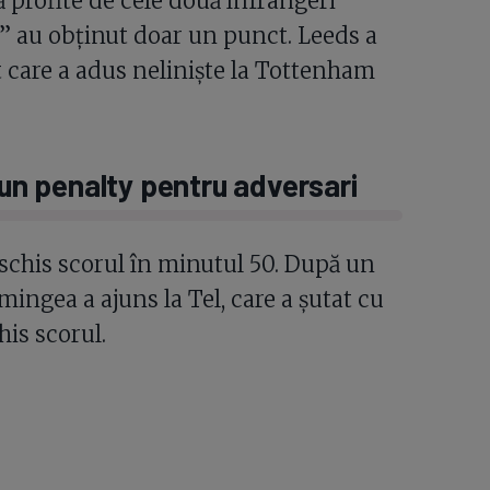
ă profite de cele două înfrângeri
” au obținut doar un punct. Leeds a
t care a adus neliniște la Tottenham
 un penalty pentru adversari
schis scorul în minutul 50. După un
mingea a ajuns la Tel, care a șutat cu
his scorul.