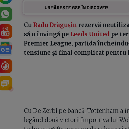
URMĂREȘTE GSP ÎN DISCOVER
Cu
Radu Drăgușin
rezervă neutiliz
să o învingă pe
Leeds United
pe ter
Premier League, partida încheindu-
tensiune și final complicat pentru
1
Cu De Zerbi pe bancă, Tottenham a în
legând două victorii împotriva lui Wol