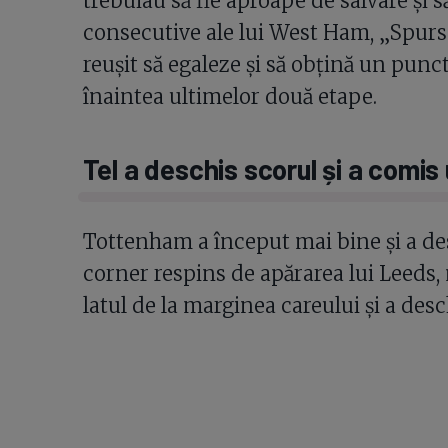
trebuiau să fie aproape de salvare și s
consecutive ale lui West Ham, „Spurs
reușit să egaleze și să obțină un punc
înaintea ultimelor două etape.
Tel a deschis scorul și a comis
Tottenham a început mai bine și a de
corner respins de apărarea lui Leeds, 
latul de la marginea careului și a desc