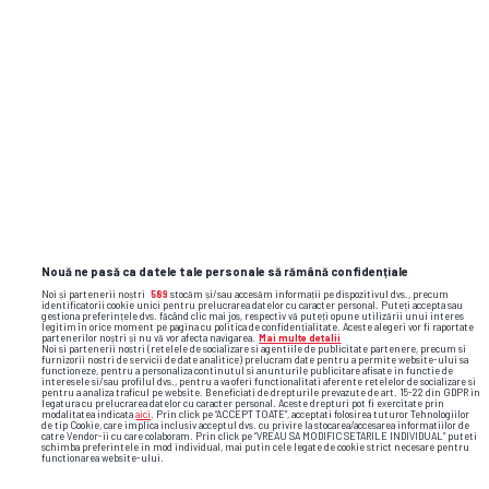
Nouă ne pasă ca datele tale personale să rămână confidențiale
Noi și partenerii noștri
589
stocăm și/sau accesăm informații pe dispozitivul dvs., precum
identificatorii cookie unici pentru prelucrarea datelor cu caracter personal. Puteți accepta sau
gestiona preferințele dvs. făcând clic mai jos, respectiv vă puteți opune utilizării unui interes
legitim în orice moment pe pagina cu politica de confidențialitate. Aceste alegeri vor fi raportate
partenerilor noștri și nu vă vor afecta navigarea.
Mai multe detalii
Noi si partenerii nostri (retelele de socializare si agentiile de publicitate partenere, precum si
furnizorii nostri de servicii de date analitice) prelucram date pentru a permite website-ului sa
functioneze, pentru a personaliza continutul si anunturile publicitare afisate in functie de
interesele si/sau profilul dvs., pentru a va oferi functionalitati aferente retelelor de socializare si
pentru a analiza traficul pe website. Beneficiati de drepturile prevazute de art. 15-22 din GDPR in
legatura cu prelucrarea datelor cu caracter personal. Aceste drepturi pot fi exercitate prin
modalitatea indicata
aici
. Prin click pe “ACCEPT TOATE”, acceptati folosirea tuturor Tehnologiilor
de tip Cookie, care implica inclusiv acceptul dvs. cu privire la stocarea/accesarea informatiilor de
catre Vendor-ii cu care colaboram. Prin click pe “VREAU SA MODIFIC SETARILE INDIVIDUAL” puteti
schimba preferintele in mod individual, mai putin cele legate de cookie strict necesare pentru
functionarea website-ului.