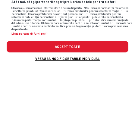
Atât noi, cât și partenerii noștri prelucrăm datele pentru a oferi:
Stocarea și/sau accesarea informațiilor de pe un dispozitiv. Măsurarea performanței reclamelor.
Dezvoltarea și îmbunătățirea serviciilor. Utilizarea profilurilor pentru selectarea conținutului
personalizat. Crearea profilurilor de conținut personalizat. Utilizarea profilurilor pentru
selectarea publicității personalizate. Crearea profilurilor pentru publicitate personalizată.
Măsurarea performanței conținutului. Înțelegerea publicului prin statistici sau combinații de
date din surse diferite. Utilizarea datelor limitate pentru a selecta conținutul. Utilizarea de date
limitate pentru a selecta publicitatea. Date precise de geolocație și identificarea prin scanarea
dispozitivului.
Listă parteneri (furnizori)
ACCEPT TOATE
VREAU SA MODIFIC SETARILE INDIVIDUAL