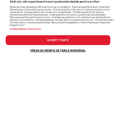
Atât noi, cât și partenerii noștri prelucrăm datele pentru a oferi:
Stocarea și/sau accesarea informațiilor de pe un dispozitiv. Măsurarea performanței reclamelor.
Dezvoltarea și îmbunătățirea serviciilor. Utilizarea profilurilor pentru selectarea conținutului
personalizat. Crearea profilurilor de conținut personalizat. Utilizarea profilurilor pentru
selectarea publicității personalizate. Crearea profilurilor pentru publicitate personalizată.
Măsurarea performanței conținutului. Înțelegerea publicului prin statistici sau combinații de
date din surse diferite. Utilizarea datelor limitate pentru a selecta conținutul. Utilizarea de date
limitate pentru a selecta publicitatea. Date precise de geolocație și identificarea prin scanarea
dispozitivului.
Listă parteneri (furnizori)
ACCEPT TOATE
VREAU SA MODIFIC SETARILE INDIVIDUAL