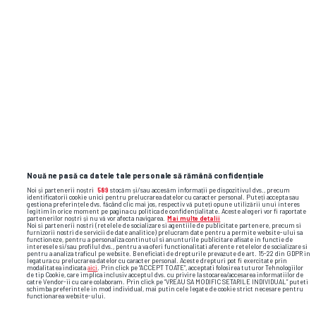
Nouă ne pasă ca datele tale personale să rămână confidențiale
Noi și partenerii noștri
589
stocăm și/sau accesăm informații pe dispozitivul dvs., precum
identificatorii cookie unici pentru prelucrarea datelor cu caracter personal. Puteți accepta sau
gestiona preferințele dvs. făcând clic mai jos, respectiv vă puteți opune utilizării unui interes
legitim în orice moment pe pagina cu politica de confidențialitate. Aceste alegeri vor fi raportate
partenerilor noștri și nu vă vor afecta navigarea.
Mai multe detalii
Noi si partenerii nostri (retelele de socializare si agentiile de publicitate partenere, precum si
furnizorii nostri de servicii de date analitice) prelucram date pentru a permite website-ului sa
functioneze, pentru a personaliza continutul si anunturile publicitare afisate in functie de
interesele si/sau profilul dvs., pentru a va oferi functionalitati aferente retelelor de socializare si
pentru a analiza traficul pe website. Beneficiati de drepturile prevazute de art. 15-22 din GDPR in
legatura cu prelucrarea datelor cu caracter personal. Aceste drepturi pot fi exercitate prin
modalitatea indicata
aici
. Prin click pe “ACCEPT TOATE”, acceptati folosirea tuturor Tehnologiilor
de tip Cookie, care implica inclusiv acceptul dvs. cu privire la stocarea/accesarea informatiilor de
catre Vendor-ii cu care colaboram. Prin click pe “VREAU SA MODIFIC SETARILE INDIVIDUAL” puteti
schimba preferintele in mod individual, mai putin cele legate de cookie strict necesare pentru
functionarea website-ului.