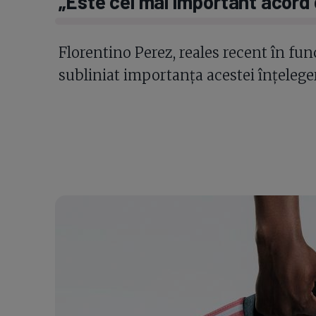
„Este cel mai important acord di
Florentino Perez, reales recent în fun
subliniat importanța acestei înțeleger