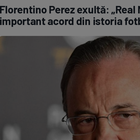
Florentino Perez exultă: „Real 
Seri
Echipe
important acord din istoria fot
Program TV