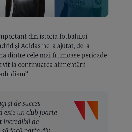
mportant din istoria fotbalului.
drid și Adidas ne-a ajutat, de-a
 una dintre cele mai frumoase perioade
rvit la continuarea alimentării
madridism”
gi și de succes
 este un club foarte
t incredibil de
 să facă parte din