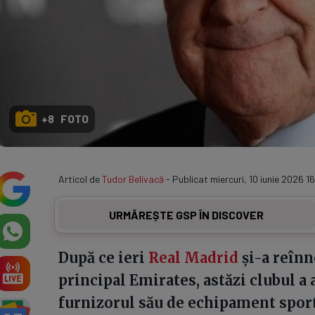
+8 FOTO
Articol de
Tudor Belivacă
- Publicat miercuri, 10 iunie 2026 1
URMĂREȘTE GSP ÎN DISCOVER
După ce ieri
Real Madrid
și-a reînn
principal Emirates, astăzi clubul a
furnizorul său de echipament sport