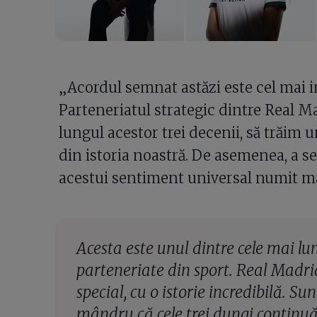
„Acordul semnat astăzi este cel mai i
Parteneriatul strategic dintre Real Ma
lungul acestor trei decenii, să trăim
din istoria noastră. De asemenea, a se
acestui sentiment universal numit 
Acesta este unul dintre cele mai lun
parteneriate din sport. Real Madrid
special, cu o istorie incredibilă. Sun
mândru că cele trei dungi continuă