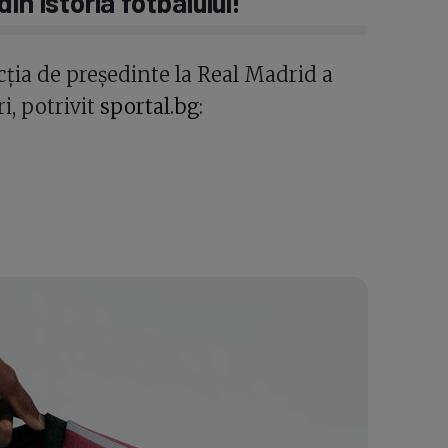
n istoria fotbalului!”
cția de președinte la Real Madrid a
i, potrivit
sportal.bg
: