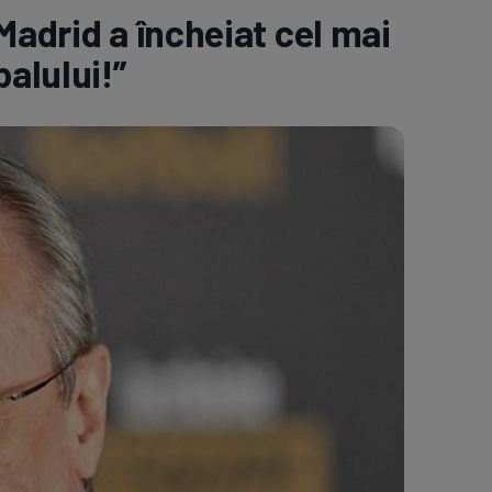
Madrid a încheiat cel mai
e A
Meciuri
Clasament
balului!”