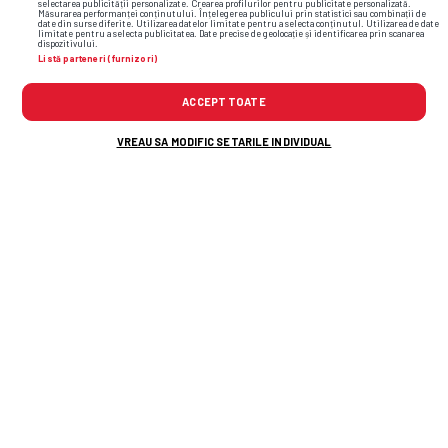
selectarea publicității personalizate. Crearea profilurilor pentru publicitate personalizată.
Măsurarea performanței conținutului. Înțelegerea publicului prin statistici sau combinații de
date din surse diferite. Utilizarea datelor limitate pentru a selecta conținutul. Utilizarea de date
limitate pentru a selecta publicitatea. Date precise de geolocație și identificarea prin scanarea
dispozitivului.
Listă parteneri (furnizori)
ACCEPT TOATE
TOP ȘTIRI
ȘTIRI SPORT
VREAU SA MODIFIC SETARILE INDIVIDUAL