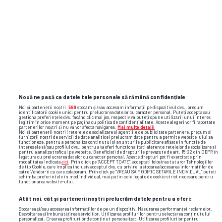
germania
campionat mondial
Nouă ne pasă ca datele tale personale să rămână confidențiale
Noi și partenerii noștri
589
stocăm și/sau accesăm informații pe dispozitivul dvs., precum
identificatorii cookie unici pentru prelucrarea datelor cu caracter personal. Puteți accepta sau
gestiona preferințele dvs. făcând clic mai jos, respectiv vă puteți opune utilizării unui interes
legitim în orice moment pe pagina cu politica de confidențialitate. Aceste alegeri vor fi raportate
partenerilor noștri și nu vă vor afecta navigarea.
Mai multe detalii
Noi si partenerii nostri (retelele de socializare si agentiile de publicitate partenere, precum si
furnizorii nostri de servicii de date analitice) prelucram date pentru a permite website-ului sa
functioneze, pentru a personaliza continutul si anunturile publicitare afisate in functie de
interesele si/sau profilul dvs., pentru a va oferi functionalitati aferente retelelor de socializare si
pentru a analiza traficul pe website. Beneficiati de drepturile prevazute de art. 15-22 din GDPR in
legatura cu prelucrarea datelor cu caracter personal. Aceste drepturi pot fi exercitate prin
modalitatea indicata
aici
. Prin click pe “ACCEPT TOATE”, acceptati folosirea tuturor Tehnologiilor
de tip Cookie, care implica inclusiv acceptul dvs. cu privire la stocarea/accesarea informatiilor de
catre Vendor-ii cu care colaboram. Prin click pe “VREAU SA MODIFIC SETARILE INDIVIDUAL” puteti
schimba preferintele in mod individual, mai putin cele legate de cookie strict necesare pentru
functionarea website-ului.
Atât noi, cât și partenerii noștri prelucrăm datele pentru a oferi:
Stocarea și/sau accesarea informațiilor de pe un dispozitiv. Măsurarea performanței reclamelor.
Dezvoltarea și îmbunătățirea serviciilor. Utilizarea profilurilor pentru selectarea conținutului
personalizat. Crearea profilurilor de conținut personalizat. Utilizarea profilurilor pentru