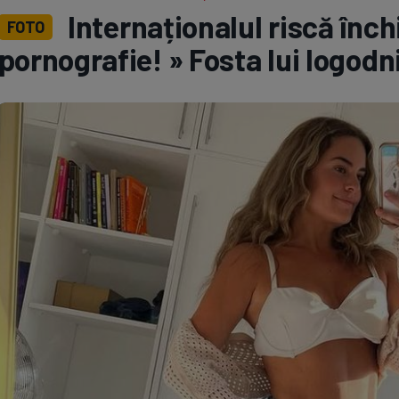
Internaționalul riscă înc
FOTO
Seri
Echipe
pornografie! » Fosta lui logodn
Program TV