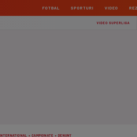
FOTBAL
SPORTURI
VIDEO
REZ
România
Interna
VIDEO SUPERLIGA
Superliga
Cham
Echipe
Meciuri
Clasament
Echipe
Liga 2
Euro
Echipe
Meciuri
Clasament
Echipe
Cupa României Betano
Con
Echipe
Meciuri
Echi
La L
TOATE ȘTIRILE
Echipe
Prem
Echipe
Bund
Echipe
INTERNATIONAL
»
CAMPIONATE
»
DENUNȚ