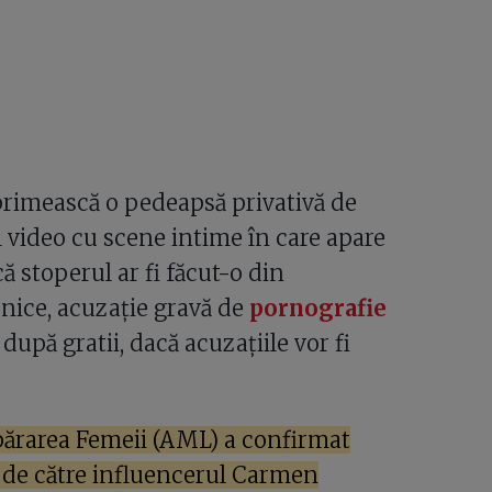
 primească o pedeapsă privativă de
l video cu scene intime în care apare
ă stoperul ar fi făcut-o din
nice, acuzație gravă de
pornografie
upă gratii, dacă acuzațiile vor fi
ărarea Femeii (AML) a confirmat
 de către influencerul Carmen