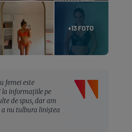
+13 FOTO
u femei este
i la informațiile pe
ulte de spus, dar am
a nu tulbura liniștea