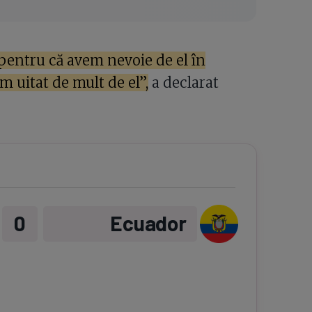
pentru că avem nevoie de el în
m uitat de mult de el”,
a declarat
0
Ecuador