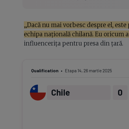
„Dacă nu mai vorbesc despre el, este 
echipa națională chilană. Eu oricum a
influencerița pentru presa din țară.
Qualification
Etapa
14
,
26 martie 2025
Chile
0